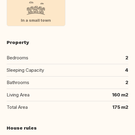
In a small town
Property
Bedrooms
2
Sleeping Capacity
4
Bathrooms
2
Living Area
160 m2
Total Area
175 m2
House rules