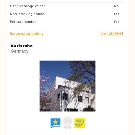
Use/Exchange of car:
NL
CH
No
Non-smoking house:
DK
SE
Yes
Pet care wanted:
DE
FR
Yes
Requested destinations
View DE49644
Karlsruhe
Germany