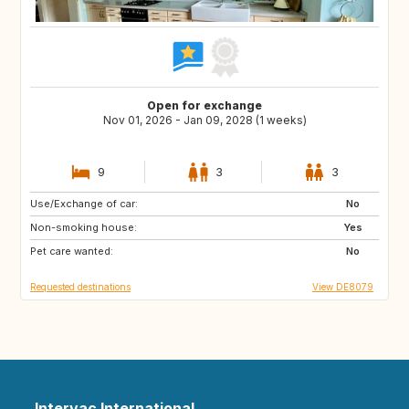
Open for exchange
Nov 01, 2026 - Jan 09, 2028 (1 weeks)
9
3
3
Use/Exchange of car:
IS
NL
No
Non-smoking house:
PL
CZ
Yes
Pet care wanted:
AT
CH
No
Requested destinations
View DE8079
Intervac International