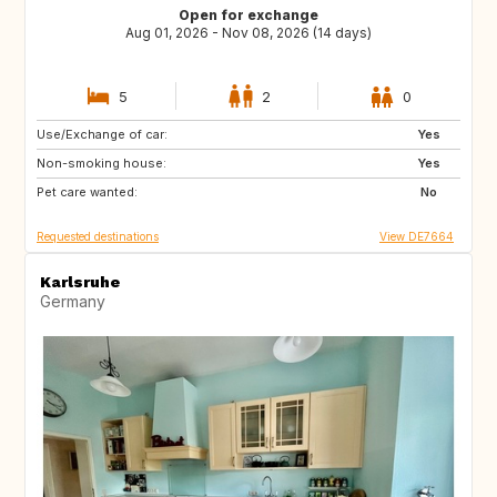
Open for exchange
Aug 01, 2026 - Nov 08, 2026 (14 days)
5
2
0
Use/Exchange of car:
LU
FR
Yes
Non-smoking house:
ES
IE
Yes
Pet care wanted:
GB
GB
No
Requested destinations
View DE7664
Karlsruhe
Germany