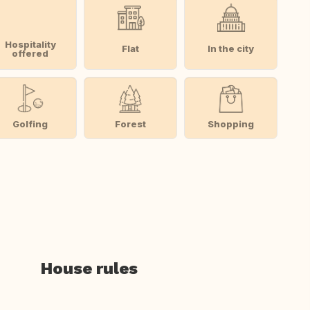
Hospitality
Flat
In the city
offered
Golfing
Forest
Shopping
House rules