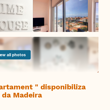
ew all photos
rtament " disponibiliza
 da Madeira