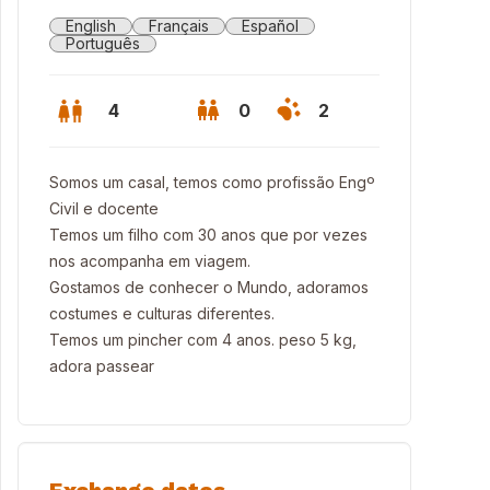
English
Français
Español
Português
4
0
2
Somos um casal, temos como profissão Engº
Civil e docente
Temos um filho com 30 anos que por vezes
nos acompanha em viagem.
Gostamos de conhecer o Mundo, adoramos
costumes e culturas diferentes.
Temos um pincher com 4 anos. peso 5 kg,
adora passear
 vindos à time house