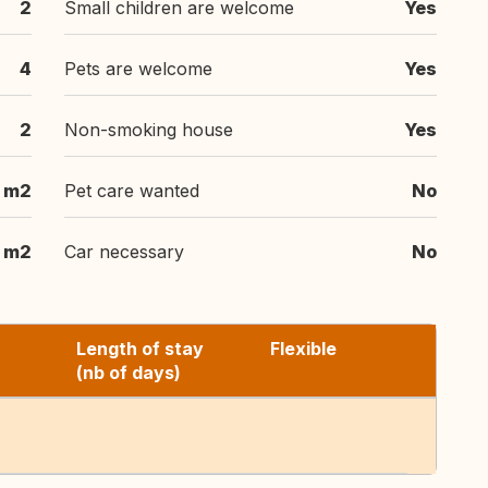
2
Small children are welcome
Yes
4
Pets are welcome
Yes
2
Non-smoking house
Yes
 m2
Pet care wanted
No
m2
Car necessary
No
Length of stay
Flexible
(nb of days)