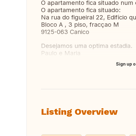
O apartamento fica situado num
O apartamento fica situado:
Na rua do figueiral 22, Edifício q
Bloco A , 3 piso, fracçao M
9125-063 Canico
Desejamos uma optima estadia.
Paulo e Maria
Sign up o
Translate this
Listing Overview