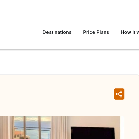
Destinations
Price Plans
How it 