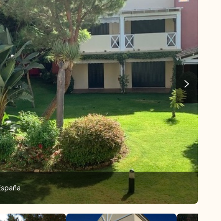
 España
El j