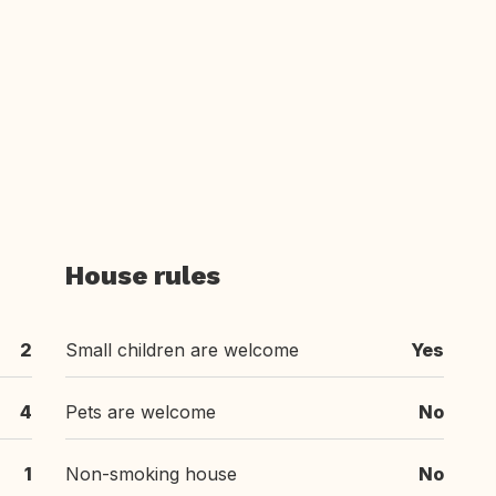
House rules
2
Small children are welcome
Yes
4
Pets are welcome
No
1
Non-smoking house
No