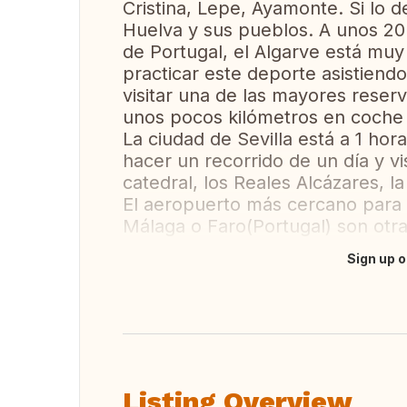
Cristina, Lepe, Ayamonte. Si lo de
Huelva y sus pueblos. A unos 20
de Portugal, el Algarve está muy 
practicar este deporte asistiendo 
visitar una de las mayores reser
unos pocos kilómetros en coche 
La ciudad de Sevilla está a 1 ho
hacer un recorrido de un día y v
catedral, los Reales Alcázares, la
El aeropuerto más cercano para l
Málaga o Faro(Portugal) son otr
Sign up o
Translate this
Listing Overview