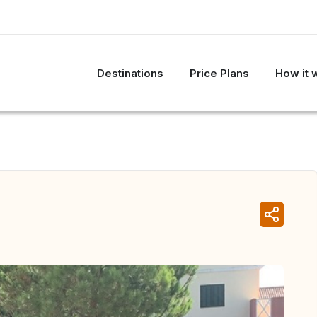
Destinations
Price Plans
How it 