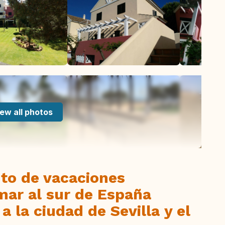
ew all photos
to de vacaciones
 mar al sur de España
a la ciudad de Sevilla y el