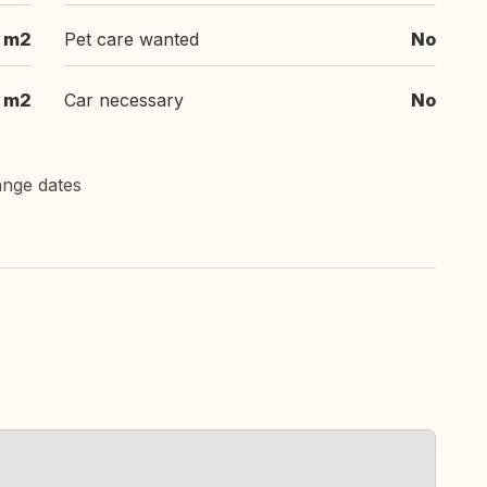
 m2
Pet care wanted
No
m2
Car necessary
No
ange dates