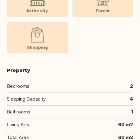
In the city
Forest
Shopping
Property
Bedrooms
2
Sleeping Capacity
4
Bathrooms
1
Living Area
60 m2
Total Area
60 m2