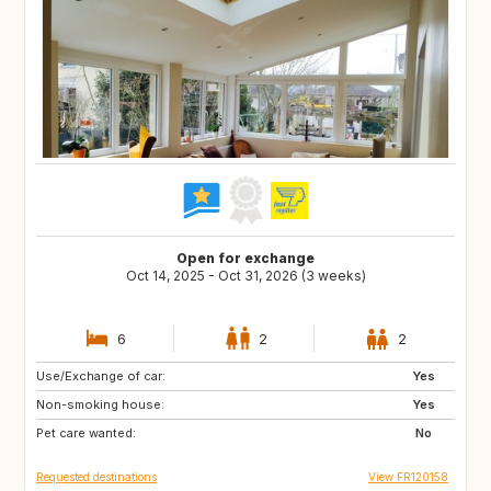
Open for exchange
Oct 14, 2025 - Oct 31, 2026 (3 weeks)
6
2
2
Use/Exchange of car:
AT
CH
Yes
Non-smoking house:
FI
IE
Yes
Pet care wanted:
IS
NO
No
Requested destinations
View FR120158