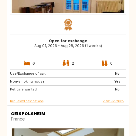
Open for exchange
Aug 01, 2026 - Aug 28, 2026 (1 weeks)
6
2
0
Use/Exchange of car:
ES
CA
No
Non-smoking house:
Yes
Pet care wanted:
No
Requested destinations
View FR52605
GEISPOLSHEIM
France