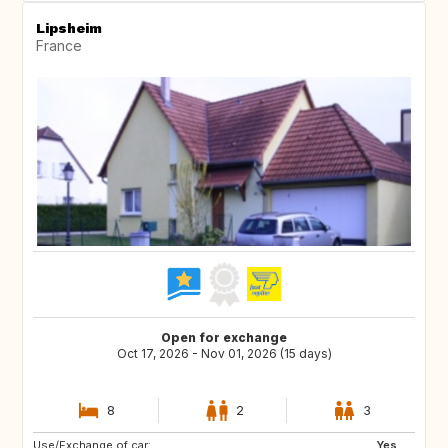
Lipsheim
France
Open for exchange
Oct 17, 2026 - Nov 01, 2026 (15 days)
8
2
3
Use/Exchange of car:
CA
SE
Yes