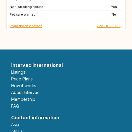
Non-smoking house:
IT
PT
Yes
Pet care wanted:
No
Requested destinations
View FR1001709
Intervac International
Listings
Price Plans
How it works
About Intervac
Membership
FAQ
Contact information
Asia
Africa