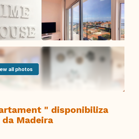
ew all photos
rtament " disponibiliza
 da Madeira