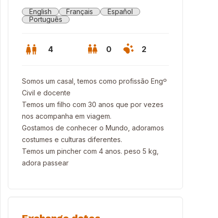
English
Français
Español
Português
4
0
2
Somos um casal, temos como profissão Engº
Civil e docente
Temos um filho com 30 anos que por vezes
nos acompanha em viagem.
Gostamos de conhecer o Mundo, adoramos
costumes e culturas diferentes.
Temos um pincher com 4 anos. peso 5 kg,
adora passear
 vindos à time house