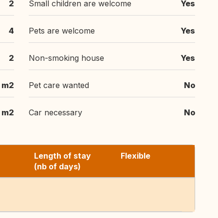
2
Small children are welcome
Yes
4
Pets are welcome
Yes
2
Non-smoking house
Yes
 m2
Pet care wanted
No
m2
Car necessary
No
Length of stay
Flexible
(nb of days)