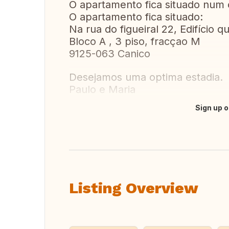
O apartamento fica situado num
O apartamento fica situado:
Na rua do figueiral 22, Edifício q
Bloco A , 3 piso, fracçao M
9125-063 Canico
Desejamos uma optima estadia.
Paulo e Maria
Sign up o
Translate this
Listing Overview