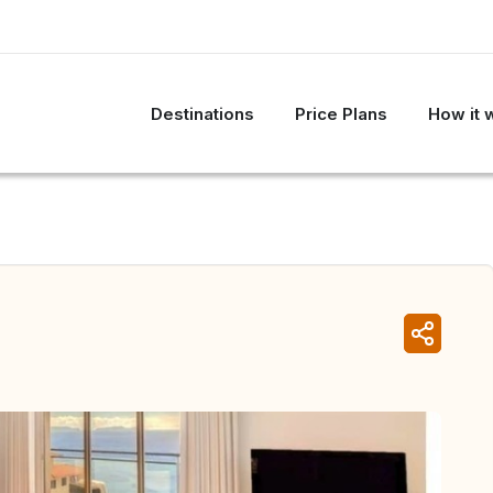
Destinations
Price Plans
How it 