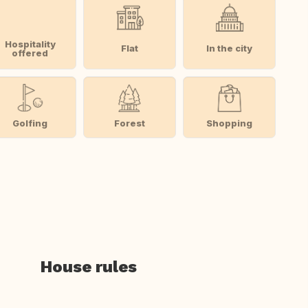
Hospitality
Flat
In the city
offered
Golfing
Forest
Shopping
House rules