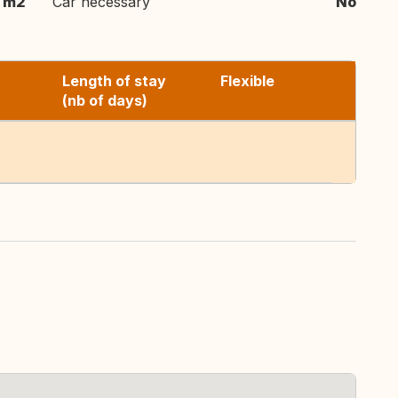
m2
Car necessary
No
Length of stay
Flexible
(nb of days)