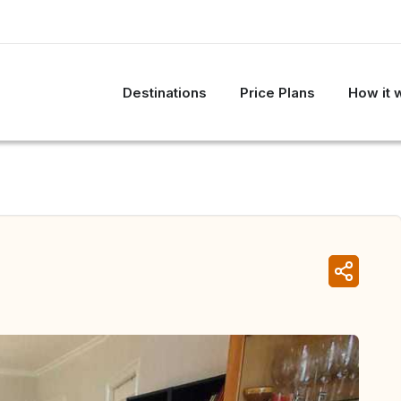
Destinations
Price Plans
How it 