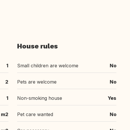
House rules
1
Small children are welcome
No
2
Pets are welcome
No
1
Non-smoking house
Yes
 m2
Pet care wanted
No