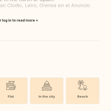
San Clodio, Leiro, Orense en el Anuncio
r log in to read more
Flat
In the city
Beach