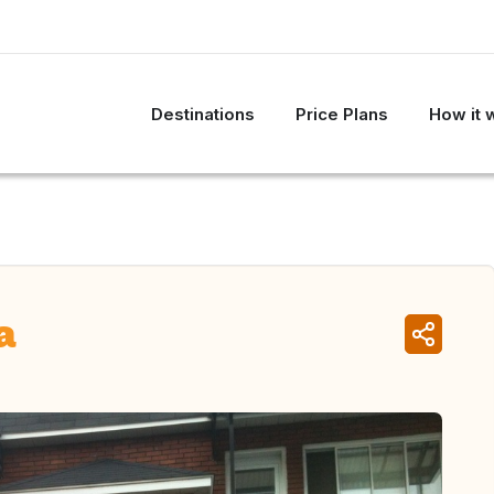
Destinations
Price Plans
How it 
a