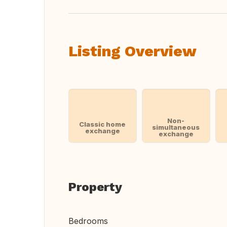
Listing Overview
Non-
Classic home
simultaneous
exchange
exchange
Property
Bedrooms