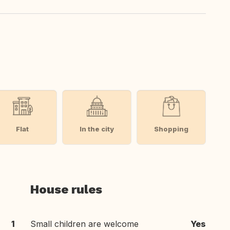
Flat
In the city
Shopping
House rules
1
Small children are welcome
Yes