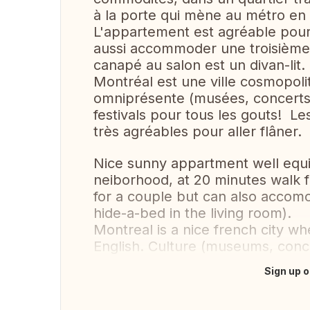
à la porte qui mène au métro en
L'appartement est agréable pour
aussi accommoder une troisième 
canapé au salon est un divan-lit.
Montréal est une ville cosmopoli
omniprésente (musées, concerts, r
festivals pour tous les gouts! Les
très agréables pour aller flâner.
Nice sunny appartment well equip
neiborhood, at 20 minutes walk f
for a couple but can also accomo
hide-a-bed in the living room).
Montreal is a nice french city w
English. Culture (museums, conce
Sign up o
Translate this