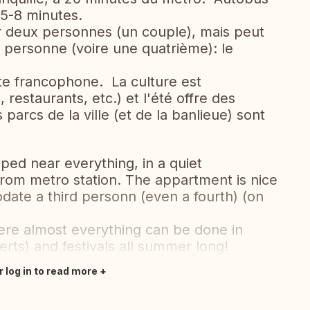
 5-8 minutes.
 deux personnes (un couple), mais peut
personne (voire une quatrième): le
te francophone. La culture est
estaurants, etc.) et l'été offre des
 parcs de la ville (et de la banlieue) sont
ed near everything, in a quiet
rom metro station. The appartment is nice
date a third personn (even a fourth) (on
here almost everything can be done in
rts) and festivals all summer long!
r log in to read more