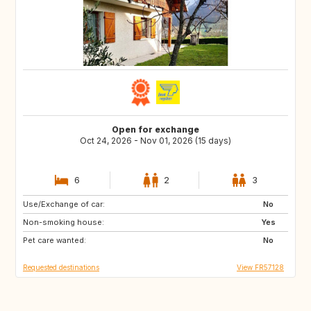
Open for exchange
Oct 24, 2026 - Nov 01, 2026 (15 days)
6
2
3
Use/Exchange of car:
IT
NO
No
Non-smoking house:
SE
ES
Yes
Pet care wanted:
DE
AT
No
Requested destinations
View FR57128