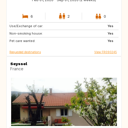
6
2
0
Use/Exchange of car:
47600
Yes
Non-smoking house:
Yes
Pet care wanted:
Yes
Requested destinations
View FR090245
Seyssel
France