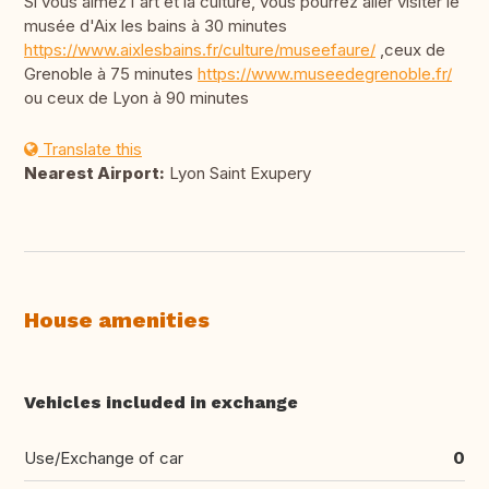
Si vous aimez l'art et la culture, vous pourrez aller visiter le
musée d'Aix les bains à 30 minutes
https://www.aixlesbains.fr/culture/museefaure/
,ceux de
Grenoble à 75 minutes
https://www.museedegrenoble.fr/
ou ceux de Lyon à 90 minutes
Translate this
Nearest Airport:
Lyon Saint Exupery
House amenities
Vehicles included in exchange
Use/Exchange of car
0