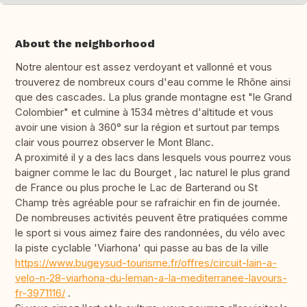
About the neighborhood
Notre alentour est assez verdoyant et vallonné et vous
trouverez de nombreux cours d'eau comme le Rhône ainsi
que des cascades. La plus grande montagne est "le Grand
Colombier" et culmine à 1534 mètres d'altitude et vous
avoir une vision à 360° sur la région et surtout par temps
clair vous pourrez observer le Mont Blanc.
A proximité il y a des lacs dans lesquels vous pourrez vous
baigner comme le lac du Bourget , lac naturel le plus grand
de France ou plus proche le Lac de Barterand ou St
Champ très agréable pour se rafraichir en fin de journée.
De nombreuses activités peuvent être pratiquées comme
le sport si vous aimez faire des randonnées, du vélo avec
la piste cyclable 'Viarhona' qui passe au bas de la ville
https://www.bugeysud-tourisme.fr/offres/circuit-lain-a-
velo-n-28-viarhona-du-leman-a-la-mediterranee-lavours-
fr-3971116/
.