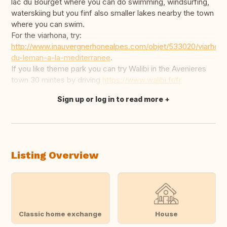
lac du Bourget where you can do swimming, windsurfing,
waterskiing but you finf also smaller lakes nearby the town
where you can swim.
For the viarhona, try:
http://www.inauvergnerhonealpes.com/objet/533020/viarhona
du-leman-a-la-mediterranee
.
If you like theme park you can try Walibi in the Avenieres
town 30 mintes by driving
https://www.walibi.fr/fr
Sign up or log in to read more
Translate this
Listing Overview
Classic home exchange
House