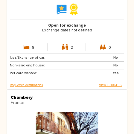
Open for exchange
Exchange dates not defined
8
2
0
Use/Exchange of car:
DE
PT
No
Non-smoking house:
IT
HR
No
Pet care wanted:
ES
Yes
Requested destinations
View FR1014162
Chambéry
France