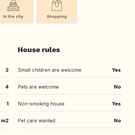
In the city
Shopping
House rules
2
Small children are welcome
Yes
4
Pets are welcome
No
1
Non-smoking house
Yes
 m2
Pet care wanted
No