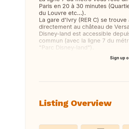
Paris en 20 à 30 minutes (Quartie
du Louvre etc...).
La gare d'Ivry (RER C) se trouve
directement au château de Versai
Disney-land est accessible depui
commun (avec la ligne 7 du métro
"Parc Disney-land").
Sign up o
Translate this
Listing Overview