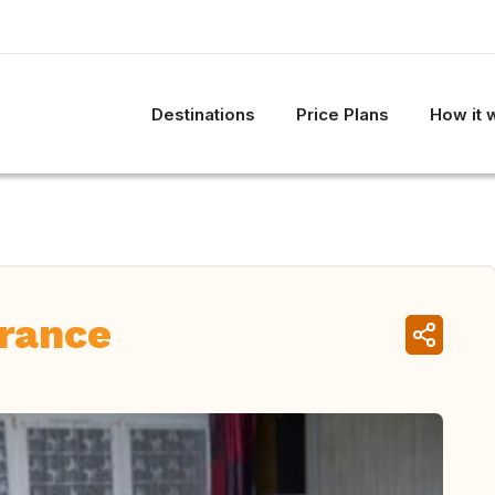
Destinations
Price Plans
How it 
France