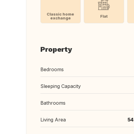
Classic home
Flat
exchange
Property
Bedrooms
Sleeping Capacity
Bathrooms
Living Area
54