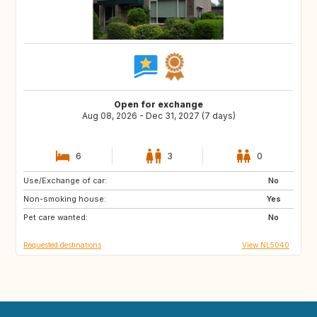
Open for exchange
Aug 08, 2026 - Dec 31, 2027 (7 days)
6
3
0
Use/Exchange of car:
NL
BE
No
Non-smoking house:
DE
GB
Yes
Pet care wanted:
FR
No
Requested destinations
View NL5040