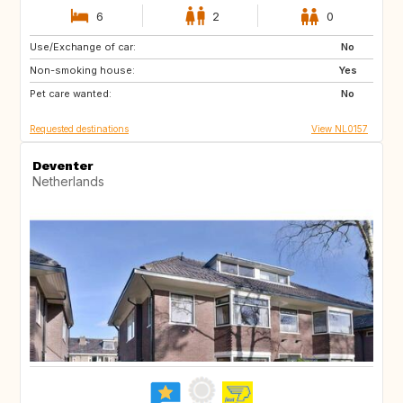
6
2
0
Use/Exchange of car:
FR
DE
No
Non-smoking house:
IT
Yes
Pet care wanted:
No
Requested destinations
View NL0157
Deventer
Netherlands