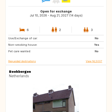
Open for exchange
Jul 10, 2026 - Aug 21, 2027 (14 days)
6
2
3
Use/Exchange of car:
CH
AT
No
Non-smoking house:
FR
SE
Yes
Pet care wanted:
DK
LU
No
Requested destinations
View NL5007
Beekbergen
Netherlands