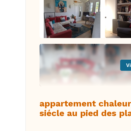
Vi
appartement chaleur
siécle au pied des p