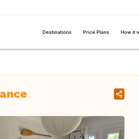
Destinations
Price Plans
How it 
rance