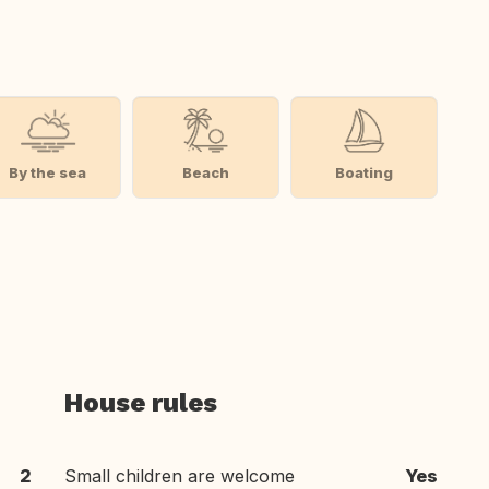
By the sea
Beach
Boating
House rules
2
Small children are welcome
Yes