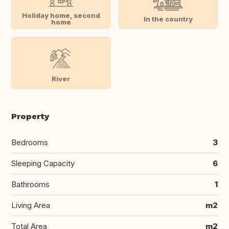
Holiday home, second
In the country
home
River
Property
Bedrooms
3
Sleeping Capacity
6
Bathrooms
1
Living Area
m2
Total Area
m2