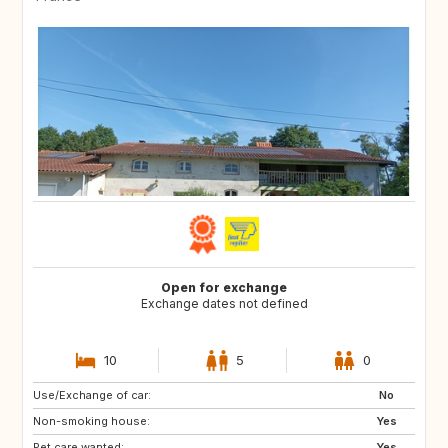
Open for exchange
Exchange dates not defined
10
5
0
Use/Exchange of car:
CA
No
Non-smoking house:
Yes
Pet care wanted:
Yes