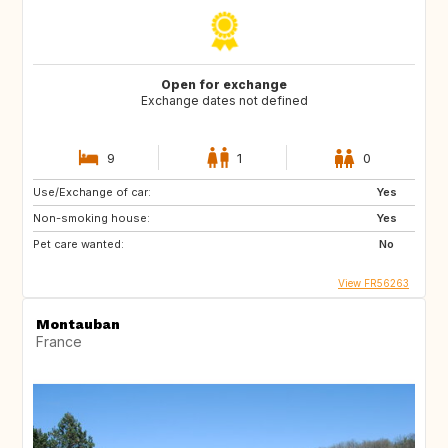
Open for exchange
Exchange dates not defined
9
1
0
Use/Exchange of car:
Yes
Non-smoking house:
Yes
Pet care wanted:
No
View FR56263
Montauban
France