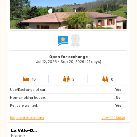
Open for exchange
Jul 12, 2026 - Sep 20, 2026 (21 days)
10
3
0
Use/Exchange of car:
AT
IT
Yes
Non-smoking house:
ES
DE
No
Pet care wanted:
SE
DK
Yes
Requested destinations
View FR010830
La Ville-D...
France