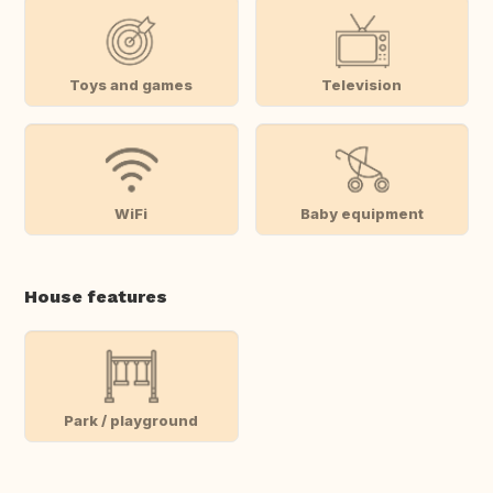
Toys and games
Television
WiFi
Baby equipment
House features
Park / playground