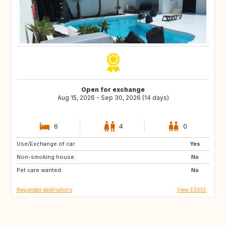
Open for exchange
Aug 15, 2026 - Sep 30, 2026 (14 days)
6
4
0
Use/Exchange of car:
IT
DE
Yes
Non-smoking house:
SI
HR
No
Pet care wanted:
AR
GR
No
Requested destinations
View ES655