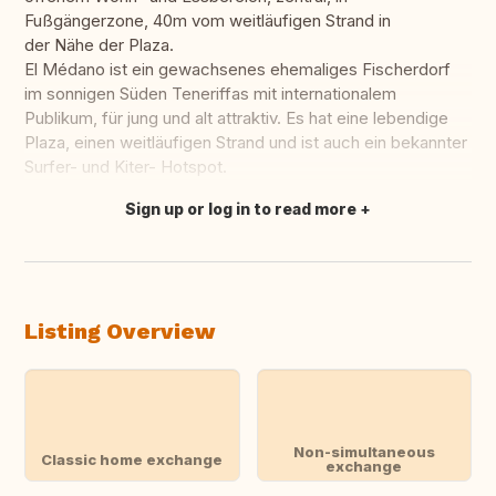
Fußgängerzone, 40m vom weitläufigen Strand in
der Nähe der Plaza.
El Médano ist ein gewachsenes ehemaliges Fischerdorf
im sonnigen Süden Teneriffas mit internationalem
Publikum, für jung und alt attraktiv. Es hat eine lebendige
Plaza, einen weitläufigen Strand und ist auch ein bekannter
Surfer- und Kiter- Hotspot.
Sign up or log in to read more
Translate this
Listing Overview
Non-simultaneous
Classic home exchange
exchange