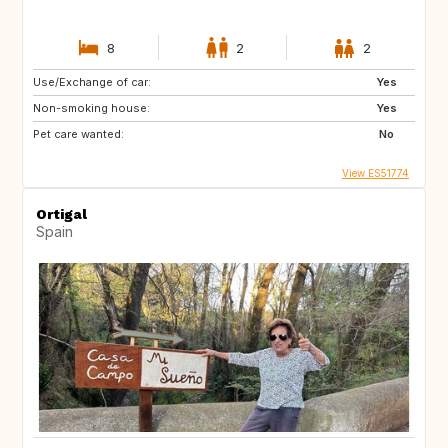
8
2
2
Use/Exchange of car:
Yes
Non-smoking house:
Yes
Pet care wanted:
No
View ES51774
Ortigal
Spain