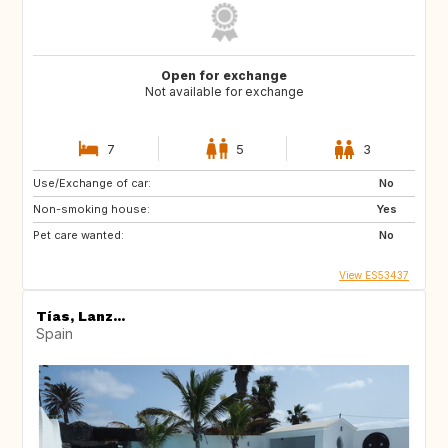
Open for exchange
Not available for exchange
7
5
3
Use/Exchange of car:
No
Non-smoking house:
Yes
Pet care wanted:
No
View ES53437
Tías, Lanz...
Spain