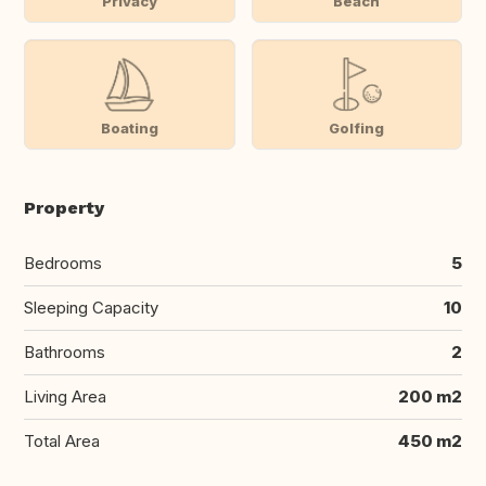
Privacy
Beach
Boating
Golfing
Property
Bedrooms
5
Sleeping Capacity
10
Bathrooms
2
Living Area
200 m2
Total Area
450 m2