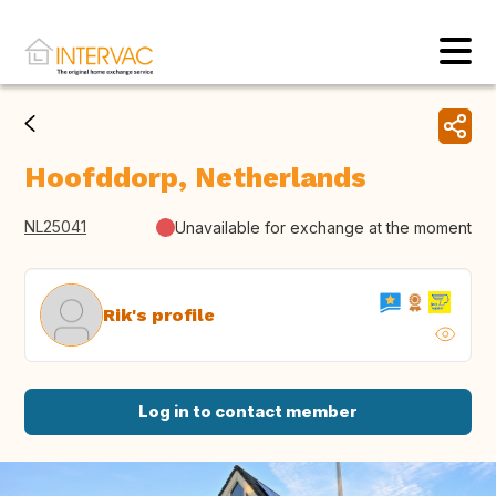
Hoofddorp, Netherlands
NL25041
Unavailable for exchange at the moment
Rik's profile
Log in to contact member