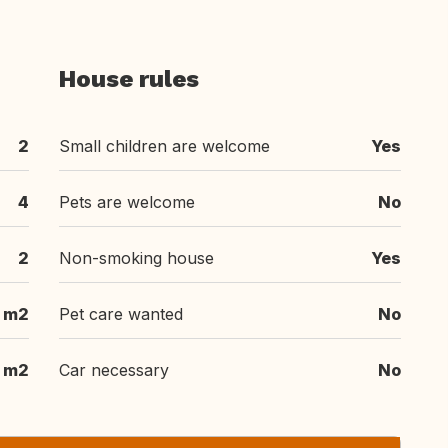
House rules
2
Small children are welcome
Yes
4
Pets are welcome
No
2
Non-smoking house
Yes
m2
Pet care wanted
No
m2
Car necessary
No