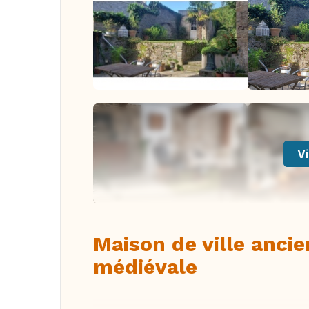
Vi
Maison de ville anci
médiévale