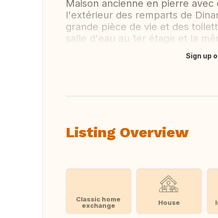
Maison ancienne en pierre avec c
l'extérieur des remparts de Dina
grande pièce de vie et des toile
salle d'eau au 1er étage et la m
Sign up o
Translate this
Listing Overview
Classic home
House
exchange