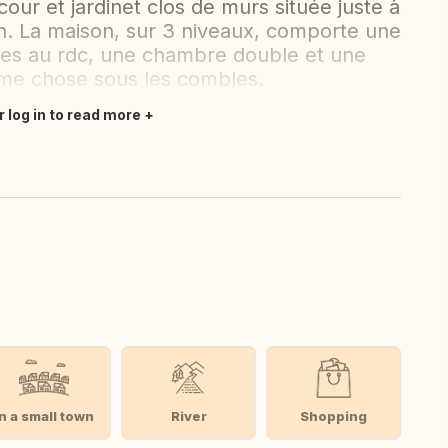
our et jardinet clos de murs située juste à
n. La maison, sur 3 niveaux, comporte une
ttes au rdc, une chambre double et une
ême chose sous les combles.
r log in to read more
In a small town
River
Shopping