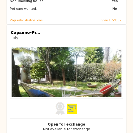
Non-smoking house:
IE
Yes
Pet care wanted:
No
Requested destinations
View IT53382
Capanne-Pr...
Italy
Open for exchange
Not available for exchange