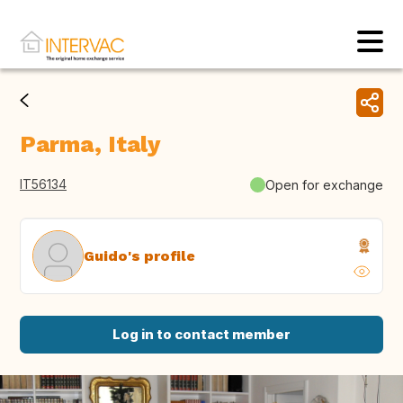
Parma, Italy
IT56134
Open for exchange
Guido's profile
Log in to contact member