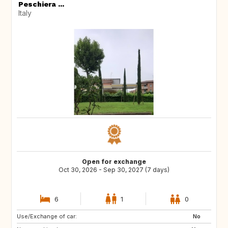
Peschiera ...
Italy
Open for exchange
Oct 30, 2026 - Sep 30, 2027 (7 days)
6
1
0
Use/Exchange of car:
FR
US
No