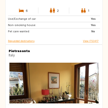
6
2
1
Use/Exchange of car:
DE
NO
Yes
Non-smoking house:
IS
CH
Yes
Pet care wanted:
FR
SE
No
Requested destinations
View IT53417
Pietrasanta
Italy