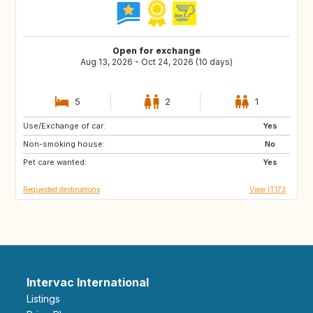
Open for exchange
Aug 13, 2026 - Oct 24, 2026 (10 days)
5
2
1
Use/Exchange of car:
SE
DE
Yes
Non-smoking house:
PL
GB
No
Pet care wanted:
GB
GB
Yes
Requested destinations
View IT173
Intervac International
Listings