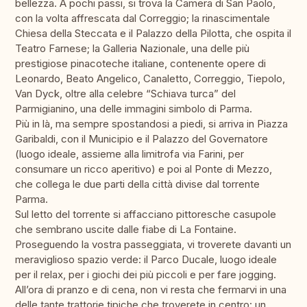
bellezza. A pochi passi, si trova la Camera di San Paolo,
con la volta affrescata dal Correggio; la rinascimentale
Chiesa della Steccata e il Palazzo della Pilotta, che ospita il
Teatro Farnese; la Galleria Nazionale, una delle più
prestigiose pinacoteche italiane, contenente opere di
Leonardo, Beato Angelico, Canaletto, Correggio, Tiepolo,
Van Dyck, oltre alla celebre “Schiava turca” del
Parmigianino, una delle immagini simbolo di Parma.
Più in là, ma sempre spostandosi a piedi, si arriva in Piazza
Garibaldi, con il Municipio e il Palazzo del Governatore
(luogo ideale, assieme alla limitrofa via Farini, per
consumare un ricco aperitivo) e poi al Ponte di Mezzo,
che collega le due parti della città divise dal torrente
Parma.
Sul letto del torrente si affacciano pittoresche casupole
che sembrano uscite dalle fiabe di La Fontaine.
Proseguendo la vostra passeggiata, vi troverete davanti un
meraviglioso spazio verde: il Parco Ducale, luogo ideale
per il relax, per i giochi dei più piccoli e per fare jogging.
All’ora di pranzo e di cena, non vi resta che fermarvi in una
delle tante trattorie tipiche che troverete in centro: un