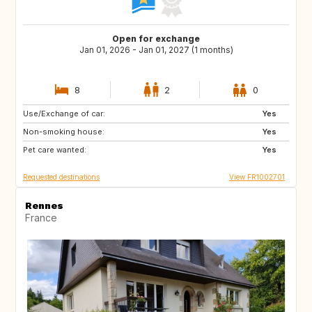
Open for exchange
Jan 01, 2026 - Jan 01, 2027 (1 months)
8
2
0
Use/Exchange of car:
CA
CA
Yes
Non-smoking house:
Yes
Pet care wanted:
Yes
Requested destinations
View FR1002701
Rennes
France