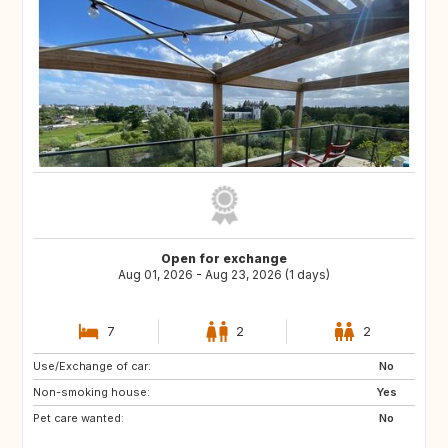
Open for exchange
Aug 01, 2026 - Aug 23, 2026 (1 days)
7
2
2
Use/Exchange of car:
IE
GB
No
Non-smoking house:
ES
GB
Yes
Pet care wanted:
FI
SE
No