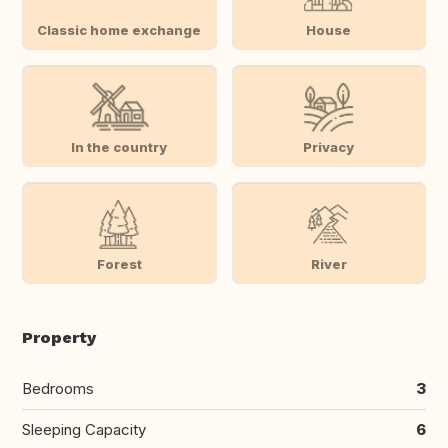
Classic home exchange
House
In the country
Privacy
Forest
River
Property
Bedrooms
3
Sleeping Capacity
6