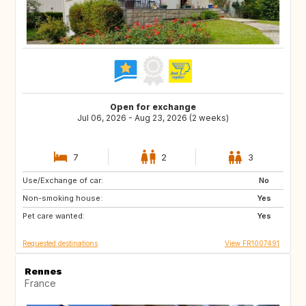
Open for exchange
Jul 06, 2026 - Aug 23, 2026 (2 weeks)
7
2
3
Use/Exchange of car:
GB
GB
No
Non-smoking house:
Yes
Pet care wanted:
Yes
Requested destinations
View FR1007491
Rennes
France