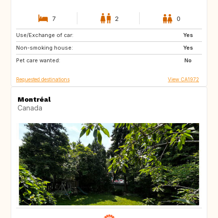
7
2
0
Use/Exchange of car:
GB
NZ
Yes
Non-smoking house:
NL
ES
Yes
Pet care wanted:
FR
IT
No
Requested destinations
View CA1972
Montréal
Canada