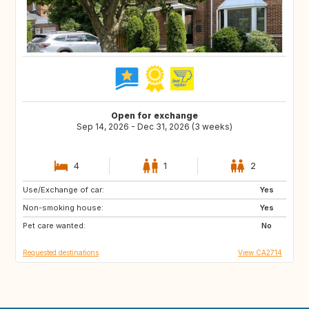
Open for exchange
Sep 14, 2026 - Dec 31, 2026 (3 weeks)
4
1
2
Use/Exchange of car:
IS
NZ
Yes
Non-smoking house:
AU
US
Yes
Pet care wanted:
No
Requested destinations
View CA2714