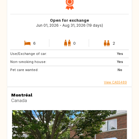
Open for exchange
Jun 01, 2026 - Aug 31, 2026 (19 days)
6
0
2
Use/Exchange of car:
Yes
Non-smoking house:
Yes
Pet care wanted:
No
View CA55489
Montréal
Canada