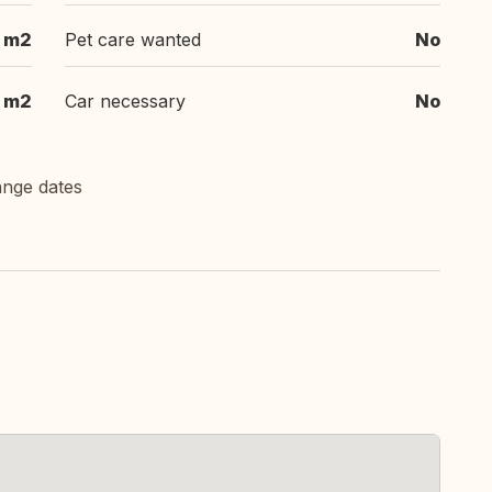
 m2
Pet care wanted
No
m2
Car necessary
No
ange dates