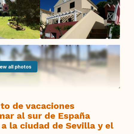
ew all photos
to de vacaciones
 mar al sur de España
a la ciudad de Sevilla y el