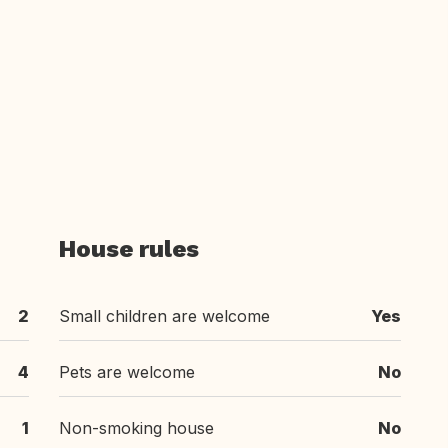
House rules
2
Small children are welcome
Yes
4
Pets are welcome
No
1
Non-smoking house
No