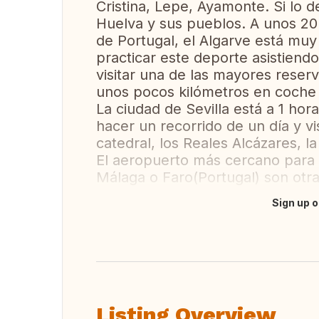
Cristina, Lepe, Ayamonte. Si lo de
Huelva y sus pueblos. A unos 20
de Portugal, el Algarve está muy 
practicar este deporte asistiendo 
visitar una de las mayores reser
unos pocos kilómetros en coche 
La ciudad de Sevilla está a 1 ho
hacer un recorrido de un día y v
catedral, los Reales Alcázares, la
El aeropuerto más cercano para l
Málaga o Faro(Portugal) son otr
Sign up o
Translate this
Listing Overview