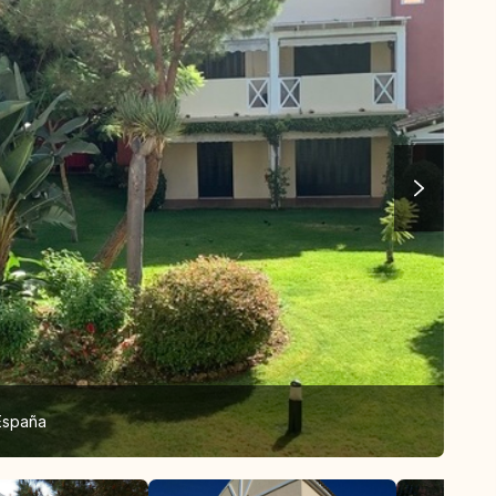
 España
El j