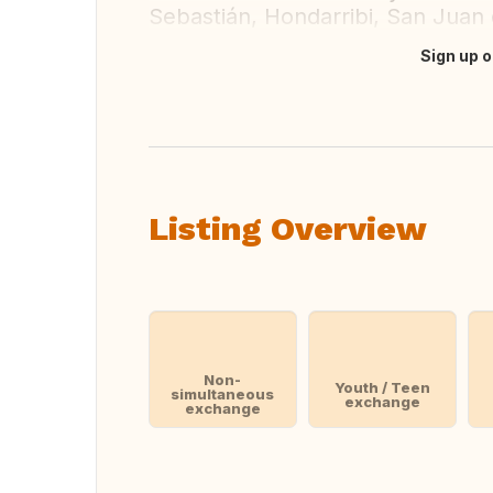
Sebastián, Hondarribi, San Juan de
Sign up o
Translate this
Listing Overview
Non-
Youth / Teen
simultaneous
exchange
exchange