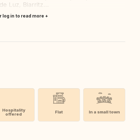
 Luz, Biarritz...
r log in to read more
Hospitality
Flat
In a small town
offered