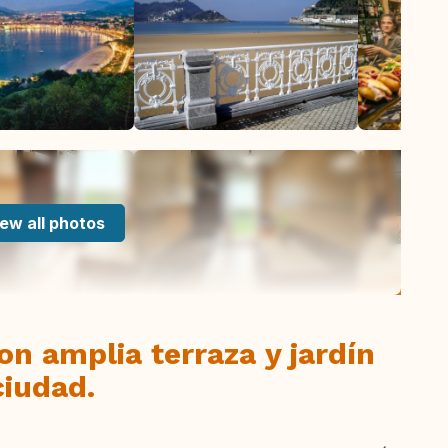
ew all photos
n amplia terraza y jardín
ciudad.