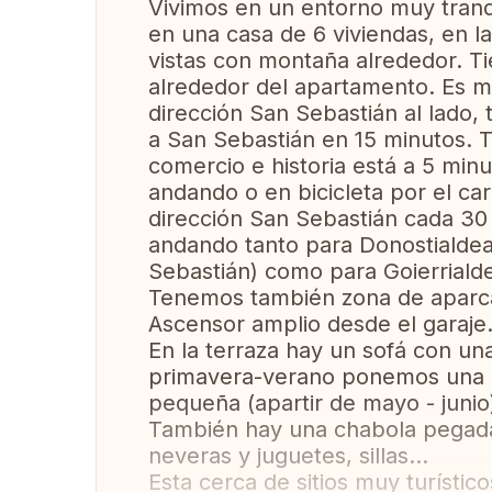
Vivimos en un entorno muy tranq
en una casa de 6 viviendas, en l
vistas con montaña alrededor. Ti
alrededor del apartamento. Es m
dirección San Sebastián al lado,
a San Sebastián en 15 minutos. 
comercio e historia está a 5 mi
andando o en bicicleta por el carr
dirección San Sebastián cada 30 
andando tanto para Donostialdea
Sebastián) como para Goierrialdea
Tenemos también zona de aparca
Ascensor amplio desde el garaje
En la terraza hay un sofá con un
primavera-verano ponemos una m
pequeña (apartir de mayo - junio
También hay una chabola pegada 
neveras y juguetes, sillas...
Esta cerca de sitios muy turístic