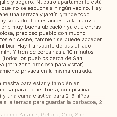
uilo y seguro. Nuestro apartamento está
a que no se escucha a ningún vecino. Hay
ene una terraza y jardín grande todo
uy soleado. Tienes acceso a la autovía
 tiene muy buena ubicación ya que entras
Tolosa, precioso pueblo con mucho
nutos en coche, también se puede acceder
il bici. Hay transporte de bus al lado
min. Y tren de cercanías a 10 minutos
 (todos los pueblos cerca de San
 (otra zona preciosa para visitar).
miento privada en la misma entrada.
.
a mesita para estar y también en
esa para comer fuera, con piscina
) y una cama elástica para 2-3 niños.
a la terraza para guardar la barbacoa, 2
os como Zarautz, Getaria, Orio, San