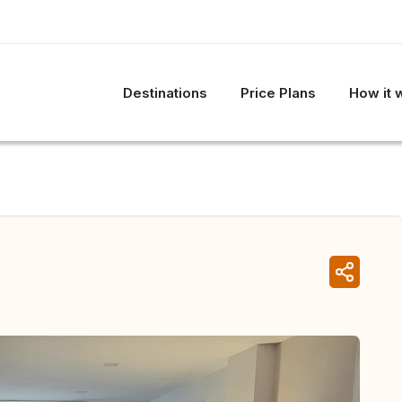
Destinations
Price Plans
How it 