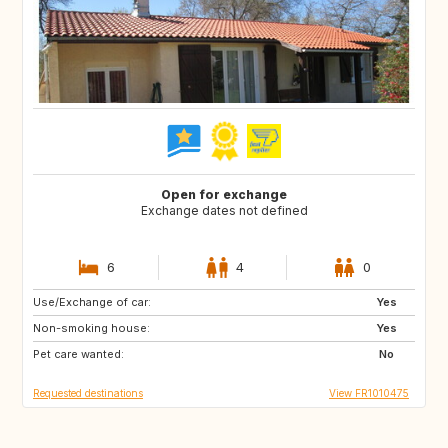
Open for exchange
Exchange dates not defined
6
4
0
Use/Exchange of car:
IE
SE
Yes
Non-smoking house:
US
CA
Yes
Pet care wanted:
PT
IT
No
Requested destinations
View FR1010475