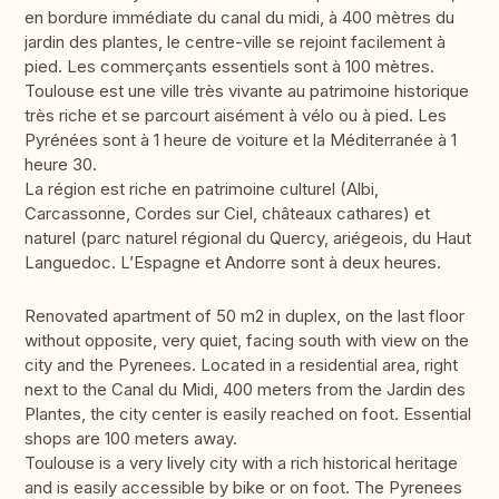
en bordure immédiate du canal du midi, à 400 mètres du
jardin des plantes, le centre-ville se rejoint facilement à
pied. Les commerçants essentiels sont à 100 mètres.
Toulouse est une ville très vivante au patrimoine historique
très riche et se parcourt aisément à vélo ou à pied. Les
Pyrénées sont à 1 heure de voiture et la Méditerranée à 1
heure 30.
La région est riche en patrimoine culturel (Albi,
Carcassonne, Cordes sur Ciel, châteaux cathares) et
naturel (parc naturel régional du Quercy, ariégeois, du Haut
Languedoc. L’Espagne et Andorre sont à deux heures.
Renovated apartment of 50 m2 in duplex, on the last floor
without opposite, very quiet, facing south with view on the
city and the Pyrenees. Located in a residential area, right
next to the Canal du Midi, 400 meters from the Jardin des
Plantes, the city center is easily reached on foot. Essential
shops are 100 meters away.
Toulouse is a very lively city with a rich historical heritage
and is easily accessible by bike or on foot. The Pyrenees