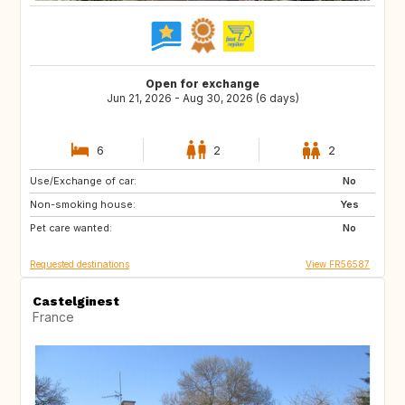
Open for exchange
Jun 21, 2026 - Aug 30, 2026 (6 days)
6
2
2
Use/Exchange of car:
US
PF
No
Non-smoking house:
NA
GR
Yes
Pet care wanted:
IT
GB
No
Requested destinations
View FR56587
Castelginest
France