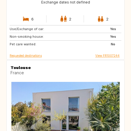
Exchange dates not defined
6
2
2
Use/Exchange of car:
AT
GR
Yes
Non-smoking house:
SI
HR
Yes
Pet care wanted:
DE
SE
No
Requested destinations
View FR1007244
Toulouse
France