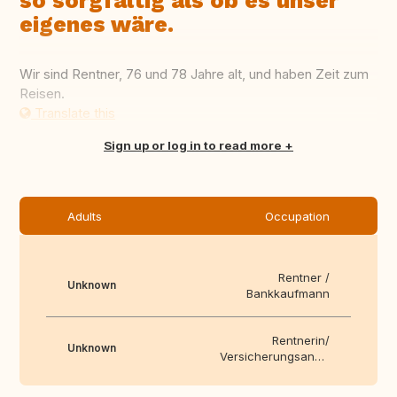
so sorgfältig als ob es unser
eigenes wäre.
Wir sind Rentner, 76 und 78 Jahre alt, und haben Zeit zum
Reisen.
Translate this
Sign up or log in to read more
Adults
Occupation
Rentner /
Unknown
Bankkaufmann
Rentnerin/
Unknown
Versicherungsangestellte