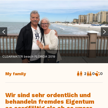
CLEARWATER beach FLORIDA 2019
My family
2
0
0
Wir sind sehr ordentlich und
behandeln fremdes Eigentum