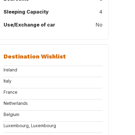
Sleeping Capacity
4
Use/Exchange of car
No
Destination Wishlist
n the sun at Lake Garda in October 2025
Ireland
Italy
France
Netherlands
Belgium
Luxembourg, Luxembourg