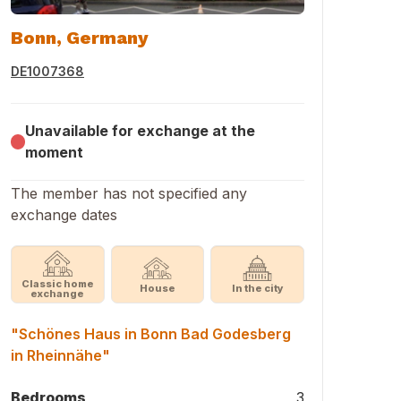
Bonn, Germany
DE1007368
Unavailable for exchange at the
moment
The member has not specified any
exchange dates
Classic home
House
In the city
exchange
"Schönes Haus in Bonn Bad Godesberg
in Rheinnähe"
Bedrooms
3