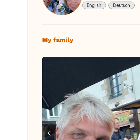
English
Deutsch
My family