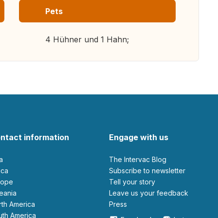
Pets
4 Hühner und 1 Hahn;
ntact information
Engage with us
ia
The Intervac Blog
rica
Subscribe to newsletter
urope
Tell your story
ceania
leave us your feedback
orth America
Press
outh America