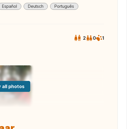
Español
Deutsch
Português
2
0
1
 all photos
aar