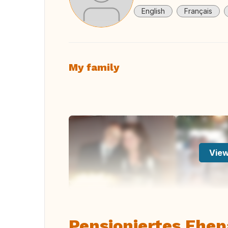
English
Français
My family
View
Pensioniertes Ehep