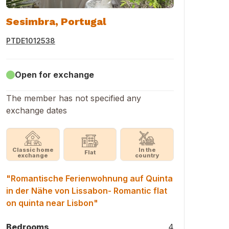
Sesimbra, Portugal
PTDE1012538
Open for exchange
The member has not specified any
exchange dates
Classic home
In the
Flat
exchange
country
"Romantische Ferienwohnung auf Quinta
in der Nähe von Lissabon- Romantic flat
on quinta near Lisbon"
Bedrooms
4