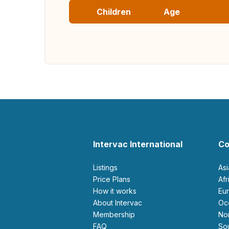
Children
Age
Intervac International
Co
Listings
As
Price Plans
Af
How it works
E
About Intervac
O
Membership
N
FAQ
S