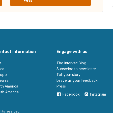
Pets
ntact information
Engage with us
ia
The Intervac Blog
rica
Subscribe to newsletter
urope
Tell your story
ceania
leave us your feedback
orth America
Press
outh America
Facebook
Instagram
ights reserved.