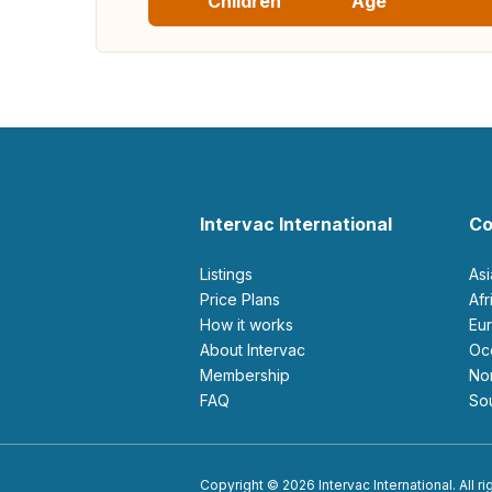
Children
Age
Intervac International
Co
Listings
As
Price Plans
Af
How it works
E
About Intervac
O
Membership
N
FAQ
S
Copyright © 2026 Intervac International. All r