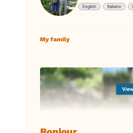
English
Italiano
My family
View
Bonjour