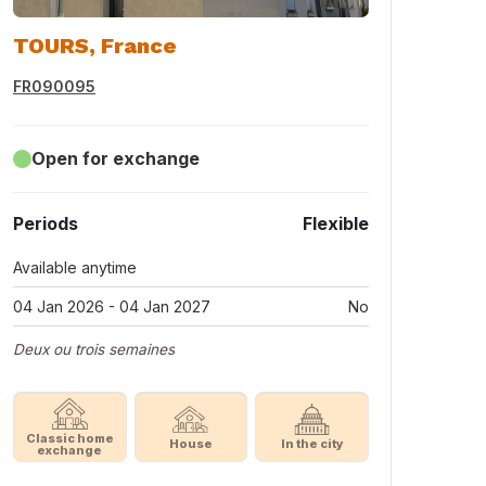
TOURS, France
FR090095
Open for exchange
Periods
Flexible
Available anytime
04 Jan 2026 - 04 Jan 2027
No
Deux ou trois semaines
Classic home
House
In the city
exchange