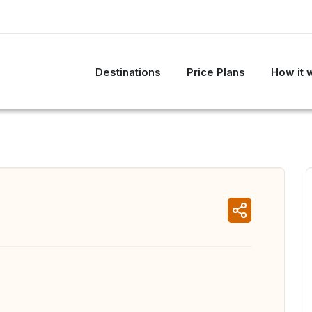
Destinations
Price Plans
How it 