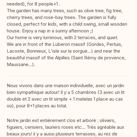
needed), for 8 people+1 .
The garden has many trees, such as olive tree, fig tree,
cherry trees, and rose-bay trees. The garden is fully
closed, perfect for kids, with a child swing, small wooden
house. Enjoy a nap in a sunny afternoon ;)
Our home is very luminous, with 2 terraces, and quiet.
We are in front of the Luberon massif (Gordes, Pertuis,
Lacoste, Bonnieux, L'isle sur la sorgue...) and near the
beautiful massif of the Alpilles (Saint Rémy de provence,
Maussane...).
Nous vivons dans une maison individuelle, avec un jardin
bien sympathique autour! Il y a 5 chambres (3 avec un lit
double et 2 avec un lit simple + 1 matelas 1 place au cas
où), pour 8+1 places au total.
Notre jardin est entièrement clos et arboré : oliviers,
figuiers, cerisiers, lauriers roses etc... Très agréable aux
beaux jours! il y a aussi plusieurs terrasses, au rez de