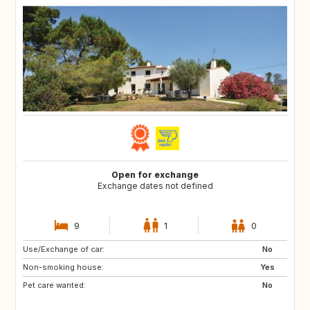
Open for exchange
Exchange dates not defined
9
1
0
Use/Exchange of car:
No
Non-smoking house:
Yes
Pet care wanted:
No