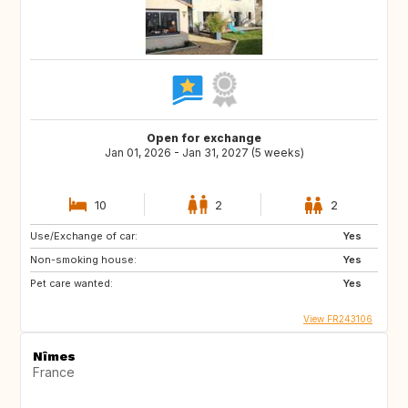
Open for exchange
Jan 01, 2026 - Jan 31, 2027 (5 weeks)
10
2
2
Use/Exchange of car:
Yes
Non-smoking house:
Yes
Pet care wanted:
Yes
View FR243106
Nîmes
France