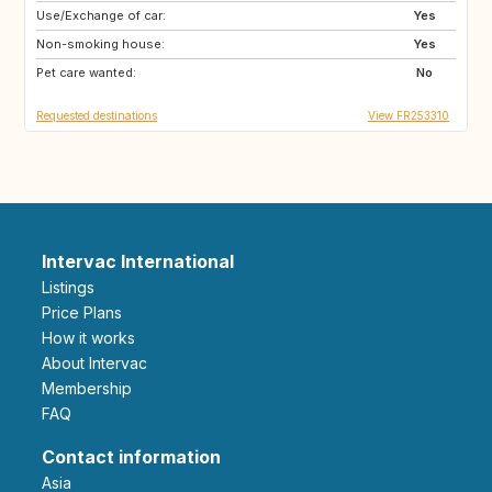
Use/Exchange of car:
VN
PH
Yes
Non-smoking house:
ID
LA
Yes
Pet care wanted:
JP
No
Requested destinations
View FR253310
Intervac International
Listings
Price Plans
How it works
About Intervac
Membership
FAQ
Contact information
Asia