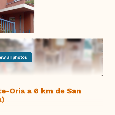
ew all photos
te-Oria a 6 km de San
a)