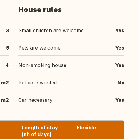
House rules
3
Small children are welcome
Yes
5
Pets are welcome
Yes
4
Non-smoking house
Yes
m2
Pet care wanted
No
m2
Car necessary
Yes
Length of stay
Flexible
(nb of days)