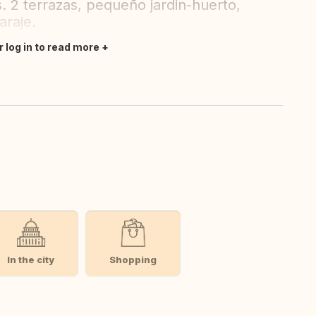
. 2 terrazas, pequeño jardin-huerto,
araje.
r log in to read more
In the city
Shopping