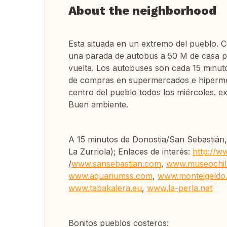
About the neighborhood
Esta situada en un extremo del pueblo.
una parada de autobus a 50 M de casa pa
vuelta. Los autobuses son cada 15 minutos
de compras en supermercados e hipermerc
centro del pueblo todos los miércoles. 
Buen ambiente.
A 15 minutos de Donostia/San Sebastián,
La Zurriola); Enlaces de interés:
http://w
/
www.sansebastian.com
,
www.museochill
www.aquariumss.com
,
www.monteigeldo
www.tabakalera.eu
,
www.la-perla.net
Bonitos pueblos costeros: