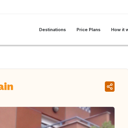
Destinations
Price Plans
How it 
ain