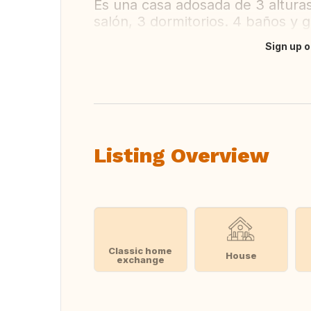
Es una casa adosada de 3 alturas
salón, 3 dormitorios. 4 baños y g
Sign up o
Translate this
Listing Overview
Classic home
House
exchange