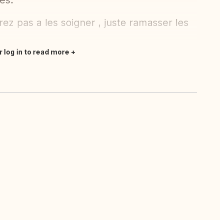
es.
ez pas a les soigner , juste ramasser les
r log in to read more