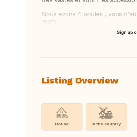
très vastes et sont très accessibl
Nous avons 4 poules , vous n'aur
œufs.
Sign up o
Translate this
Listing Overview
House
In the country