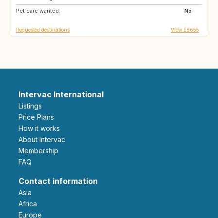
Pet care wanted:
AR
GR
No
Requested destinations
View ES655
Intervac International
Listings
Price Plans
How it works
About Intervac
Membership
FAQ
Contact information
Asia
Africa
Europe