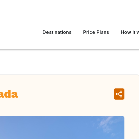
Destinations
Price Plans
How it 
ada