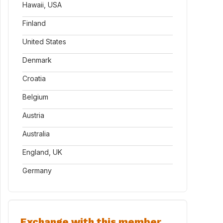
Hawaii, USA
Finland
United States
Denmark
Croatia
Belgium
Austria
Australia
England, UK
Germany
Exchange with this member