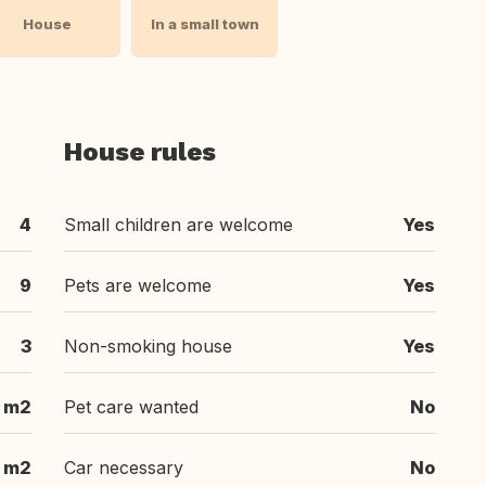
House
In a small town
House rules
4
Small children are welcome
Yes
9
Pets are welcome
Yes
3
Non-smoking house
Yes
m2
Pet care wanted
No
m2
Car necessary
No