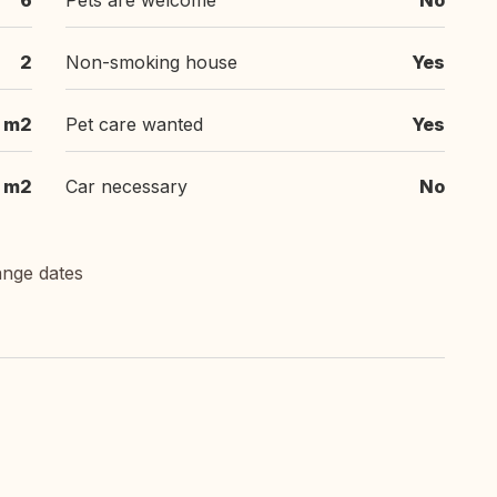
6
Pets are welcome
No
2
Non-smoking house
Yes
m2
Pet care wanted
Yes
m2
Car necessary
No
ange dates