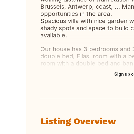
Brussels, Antwerp, coast, ... Man
opportunities in the area.
Spacious villa with nice garden wi
shady spots and space to build c
available.
Our house has 3 bedrooms and 2
double bed, Elias' room with a 
room with a double bed and ban
Sign up o
Translate this
Listing Overview