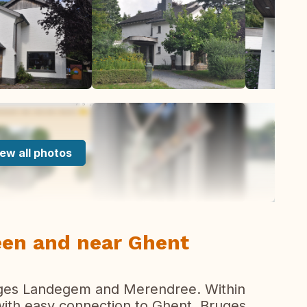
ew all photos
reen and near Ghent
lages Landegem and Merendree. Within
 with easy connection to Ghent, Bruges,