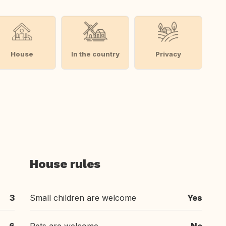
House
In the country
Privacy
House rules
3
Small children are welcome
Yes