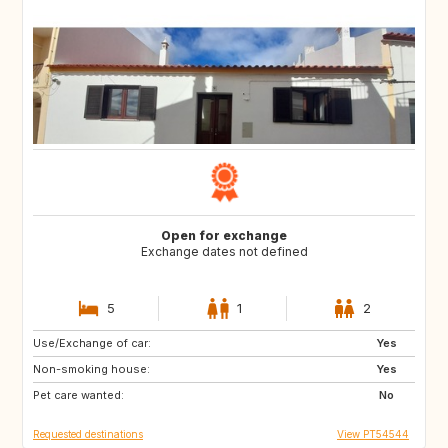
Open for exchange
Exchange dates not defined
5
1
2
Use/Exchange of car:
ES
LT
Yes
Non-smoking house:
LV
NO
Yes
Pet care wanted:
GR
IT
No
Requested destinations
View PT54544