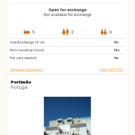
Open for exchange
Not available for exchange
5
2
0
Use/Exchange of car:
CA
No
Non-smoking house:
Yes
Pet care wanted:
No
Requested destinations
View FRPT0901
Portimão
Portugal