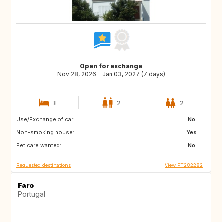
Open for exchange
Nov 28, 2026 - Jan 03, 2027 (7 days)
8
2
2
Use/Exchange of car:
HR
ES
No
Non-smoking house:
AL
MK
Yes
Pet care wanted:
NO
No
Requested destinations
View PT282282
Faro
Portugal