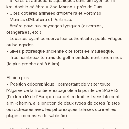
- 3 Parcs et attractions aquatiques dans un rayon de 15
km, dont le célèbre « Zoo Marine » près de Guia.
- Cités côtières animées d’Albufeira et Portimão.
- Marinas d’Albufeira et Portimão.
- Arrière pays aux paysages typiques (oliveraies,
orangeraies, etc.).
- Localités ayant conservé leur authenticité : petits villages
ou bourgades
- Silves pittoresque ancienne cité fortifiée mauresque.
- Très nombreux terrains de golf mondialement renommés
(le plus proche est à 6 km).
Et bien plus…
• Position géographique : permettant de visiter toute
l’Algarve de la frontière espagnole à la pointe de SAGRES
(l’extrémité de l’Europe) car cet endroit est sensiblement
à mi-chemin, à la jonction de deux types de cotes (plates
ou rocheuses avec les pittoresques falaises ocre et les
plages immenses de sable fin)