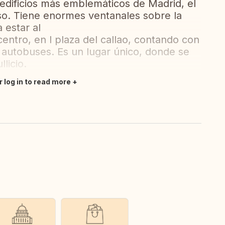
s edificios más emblemáticos de Madrid, el
iso. Tiene enormes ventanales sobre la
 estar al
 centro, en l plaza del callao, contando con
e autobuses. Es un lugar único, donde se
licio.
r log in to read more