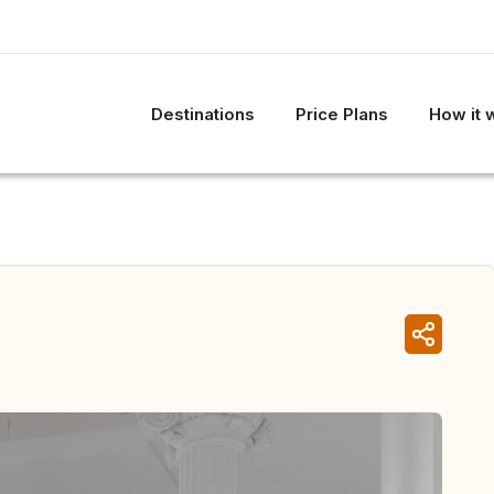
Destinations
Price Plans
How it 