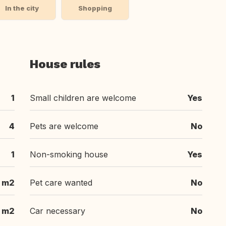
In the city
Shopping
House rules
1
Small children are welcome
Yes
4
Pets are welcome
No
1
Non-smoking house
Yes
 m2
Pet care wanted
No
 m2
Car necessary
No