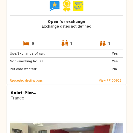
Open for exchange
Exchange dates not defined
9
1
1
Use/Exchange of car:
GB
US
Yes
Non-smoking house:
CA
GB
Yes
Pet care wanted:
US
No
Requested destinations
View FR100925
Saint-Pier...
France