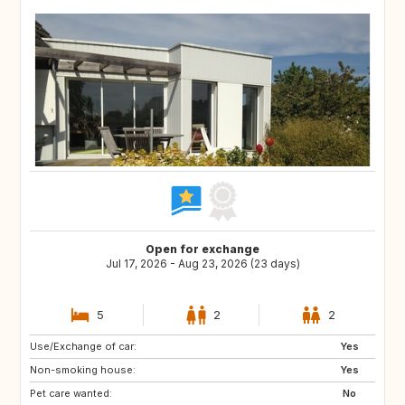
Open for exchange
Jul 17, 2026 - Aug 23, 2026 (23 days)
5
2
2
Use/Exchange of car:
GR
FI
Yes
Non-smoking house:
SI
HR
Yes
Pet care wanted:
No