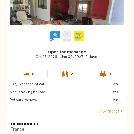
Open for exchange
Oct 17, 2026 - Jan 03, 2027 (2 days)
6
2
0
Use/Exchange of car:
No
Non-smoking house:
Yes
Pet care wanted:
No
View FR040517
HENOUVILLE
France