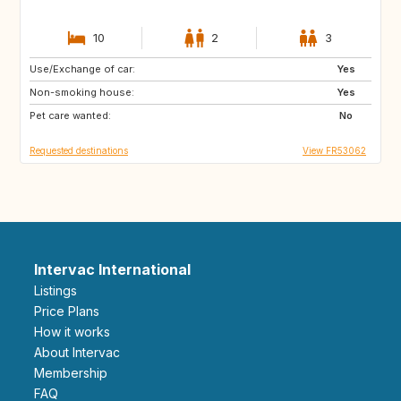
10
2
3
Use/Exchange of car:
PT
IE
Yes
Non-smoking house:
NO
BR
Yes
Pet care wanted:
ES
IT
No
Requested destinations
View FR53062
Intervac International
Listings
Price Plans
How it works
About Intervac
Membership
FAQ