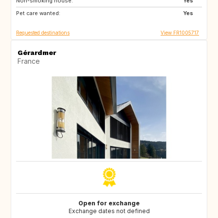
Non-smoking house:
GB
GB
Yes
Pet care wanted:
DE
AT
Yes
Requested destinations
View FR1005717
Gérardmer
France
Open for exchange
Exchange dates not defined