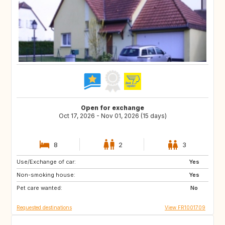
Open for exchange
Oct 17, 2026 - Nov 01, 2026 (15 days)
8
2
3
Use/Exchange of car:
CA
SE
Yes
Non-smoking house:
IT
PT
Yes
Pet care wanted:
No
Requested destinations
View FR1001709