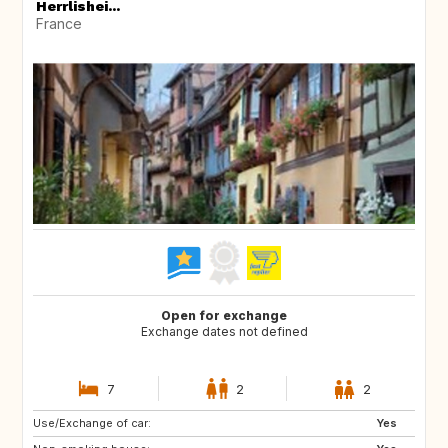
Herrlishei...
France
Open for exchange
Exchange dates not defined
7
2
2
Use/Exchange of car:
IS
GB
Yes