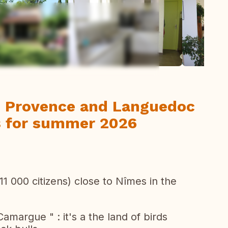
ew all photos
n Provence and Languedoc
s for summer 2026
(11 000 citizens) close to Nîmes in the
Camargue " : it's a the land of birds