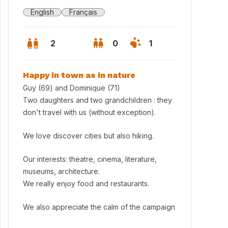
English
Français
2
0
1
Happy in town as in nature
Guy (69) and Dominique (71)
Two daughters and two grandchildren : they
don't travel with us (without exception).
We love discover cities but also hiking.
Our interests: theatre, cinema, literature,
museums, architecture.
We really enjoy food and restaurants.
 house in its garden
We also appreciate the calm of the campaign