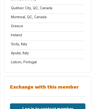
Québec City, QC, Canada
Montreal, QC, Canada
Greece
Ireland
Sicily, Italy
Apulia, Italy
Lisbon, Portugal
Exchange with this member
Log in to contact member