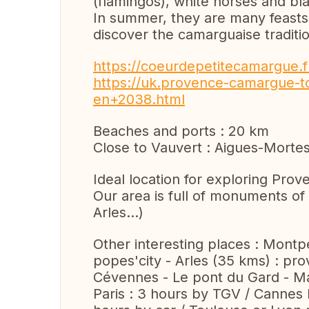
(flamingos), white horses and bla
In summer, they are many feasts 
discover the camarguaise traditi
https://coeurdepetitecamargue.f
https://uk.provence-camargue-
en+2038.html
Beaches and ports : 20 km
Close to Vauvert : Aigues-Morte
Ideal location for exploring Pr
Our area is full of monuments of
Arles...)
Other interesting places : Montpe
popes'city - Arles (35 kms) : pr
Cévennes - Le pont du Gard - Ma
Paris : 3 hours by TGV / Cannes 