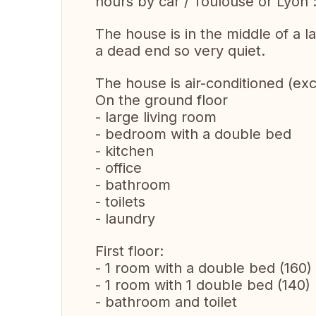
hours by car / Toulouse or Lyon 
The house is in the middle of a l
a dead end so very quiet.
The house is air-conditioned (ex
On the ground floor
- large living room
- bedroom with a double bed
- kitchen
- office
- bathroom
- toilets
- laundry
First floor:
- 1 room with a double bed (160)
- 1 room with 1 double bed (140)
- bathroom and toilet