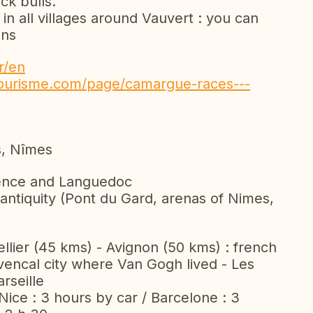
ck bulls.
in all villages around Vauvert : you can
ons
r/en
tourisme.com/page/camargue-races---
s, Nîmes
ovence and Languedoc
 antiquity (Pont du Gard, arenas of Nimes,
llier (45 kms) - Avignon (50 kms) : french
ovencal city where Van Gogh lived - Les
rseille
Nice : 3 hours by car / Barcelone : 3