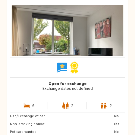
Open for exchange
Exchange dates not defined
6
2
2
Use/Exchange of car:
DK
AT
No
Non-smoking house:
IT
GB
Yes
Pet care wanted:
FR
DE
No