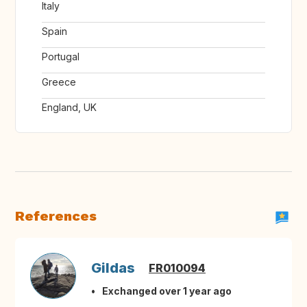
Italy
Spain
Portugal
Greece
England, UK
References
Gildas
FR010094
Exchanged over 1 year ago