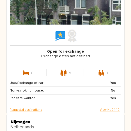
Open for exchange
Exchange dates not defined
8
2
1
Use/Exchange of car:
BE
FR
Yes
Non-smoking house:
IT
NL
No
Pet care wanted:
ES
Yes
Requested destinations
View NL0440
Nijmegen
Netherlands