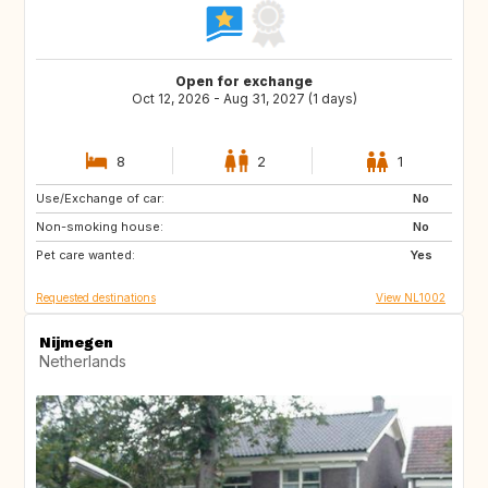
Open for exchange
Oct 12, 2026 - Aug 31, 2027 (1 days)
8
2
1
Use/Exchange of car:
BE
DE
No
Non-smoking house:
DK
FR
No
Pet care wanted:
GB
IE
Yes
Requested destinations
View NL1002
Nijmegen
Netherlands