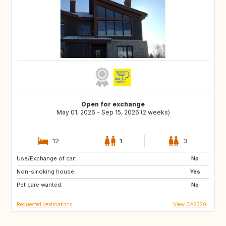
Open for exchange
May 01, 2026 - Sep 15, 2026 (2 weeks)
12
1
3
Use/Exchange of car:
FR
IT
No
Non-smoking house:
GR
ES
Yes
Pet care wanted:
No
Requested destinations
View CA2320