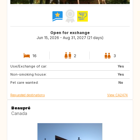
Open for exchange
Jun 15, 2026 - Aug 31, 2027 (21 days)
16
2
3
Use/Exchange of car:
BS
GL
Yes
Non-smoking house:
GR
TN
Yes
Pet care wanted:
MA
GB
No
Requested destinations
View CA2474
Beaupré
Canada