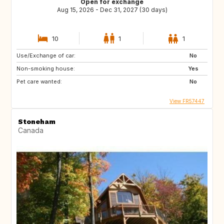
Open for exchange
Aug 15, 2026 - Dec 31, 2027 (30 days)
10
1
1
Use/Exchange of car:
No
Non-smoking house:
Yes
Pet care wanted:
No
View FR57447
Stoneham
Canada