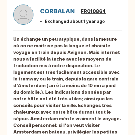
CORBALAN
FR010864
Exchanged about 1 year ago
Un échange un peu atypique, dans la mesure
où on ne maitrise pas la langue et choisi le
voyage en train depuis Avignon. Mais internet
nous a facilité la tache avec les moyens de
traduction mis à notre disposition. Le
logement est très facilement accessible avec
le tramway ou le train, depuis la gare centrale
d'Amsterdam ( arrêt à moins de 10 mn à pied
du domicile.). Les indications données par
notre hôte ont été très utiles; ainsi que les
conseils pour visiter la ville. Echanges très
chaleureux avec notre hôte durant tout le
séjour. Amsterdam mérite vraiment le voyage.
Conseil personnel: si l'on veut visiter
Amsterdam en bateau, privilégier les petites