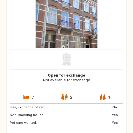
Open for exchange
Not available for exchange
7
2
1
Use/Exchange of car:
PT
IT
No
Non-smoking house:
ES
DE
Yes
Pet care wanted:
DE
DK
Yes