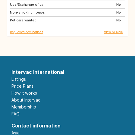
Use/Exchange of car:
ES
IT
No
Non-smoking house:
PT
FR
No
Pet care wanted:
GB
DK
No
Requested destinations
View NL6210
Intervac International
Listings
Price Plans
How it works
About Intervac
Membership
FAQ
Contact information
Asia