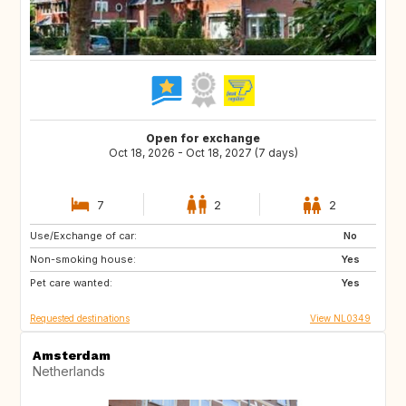
Open for exchange
Oct 18, 2026 - Oct 18, 2027 (7 days)
7
2
2
Use/Exchange of car:
FR
DE
No
Non-smoking house:
BE
NL
Yes
Pet care wanted:
Yes
Requested destinations
View NL0349
Amsterdam
Netherlands