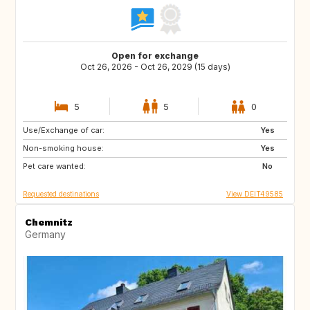
Open for exchange
Oct 26, 2026 - Oct 26, 2029 (15 days)
5
5
0
Use/Exchange of car:
AU
CL
Yes
Non-smoking house:
AR
BR
Yes
Pet care wanted:
MC
LU
No
Requested destinations
View DEIT49585
Chemnitz
Germany