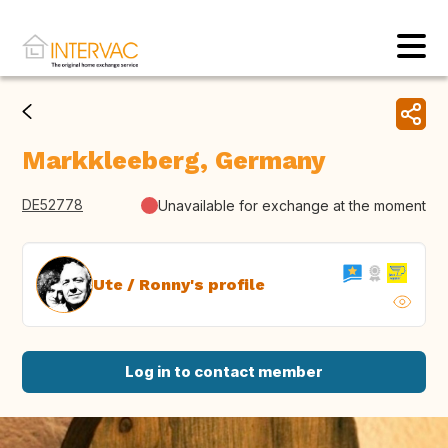
Markkleeberg, Germany
DE52778
Unavailable for exchange at the moment
Ute / Ronny's profile
Log in to contact member