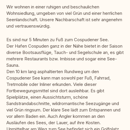
Wir wohnen in einer ruhigen und beschaulichen
Wohnsiedlung, umgeben von viel Grün und einer herrlichen
Seenlandschaft. Unsere Nachbarschaft ist sehr angenehm
und vertrauenswürdig.
Es sind nur 5 Minuten zu Fuß zum Cospudener See.
Der Hafen Cospuden ganz in der Nähe bietet in der Saison
diverse Bootsausflüge, Tauch- und Segelschule an, es gibt
mehrere Restaurants bzw. Imbisse und sogar eine See-
Sauna.
Den 10 km lang asphaltierten Rundweg um den
Cospudener See kann man sowohl per Fuß, Fahrrad,
Tretmobile oder Inliner erkunden. Viele dieser
Fortbewegungsmittel sind dort ausleihbar. Es gibt
Spielplätze, einen Aussichtsturm, schöne
Sandstrandabschnitte, wildromantische Seezugänge und
viel Grün ringsum. Der klare See lädt zum Entspannen und
vor allem Baden ein. Auch Angler kommen an den
Ausläufen des Sees, der Lauer, auf ihre Kosten.
Unmittelbar am Weg zum See befindet sich ein Golfplatz.