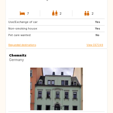
7
2
2
Use/Exchange of car:
GB
GB
Yes
Non-smoking house:
NO
DK
Yes
Pet care wanted:
DE
NL
No
Requested destinations
View DE7249
Chemnitz
Germany