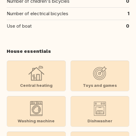
Number of children's bicycles
0
Number of electrical bicycles
1
Use of boat
0
House essentials
Central heating
Toys and games
Washing machine
Dishwasher