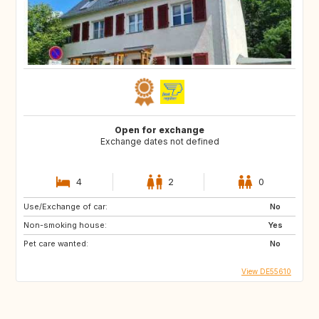
Open for exchange
Exchange dates not defined
4
2
0
Use/Exchange of car:
No
Non-smoking house:
Yes
Pet care wanted:
No
View DE55610