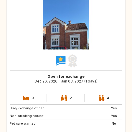
Open for exchange
Dec 26, 2026 - Jan 03, 2027 (1 days)
9
2
4
Use/Exchange of car:
SE
BE
Yes
Non-smoking house:
CZ
DE
Yes
Pet care wanted:
FR
GB
No