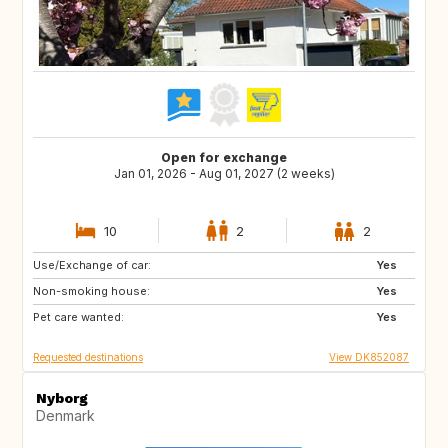
Open for exchange
Jan 01, 2026 - Aug 01, 2027 (2 weeks)
10
2
2
Use/Exchange of car:
PL
DE
Yes
Non-smoking house:
AU
CH
Yes
Pet care wanted:
ES
FR
Yes
Requested destinations
View DK852087
Nyborg
Denmark