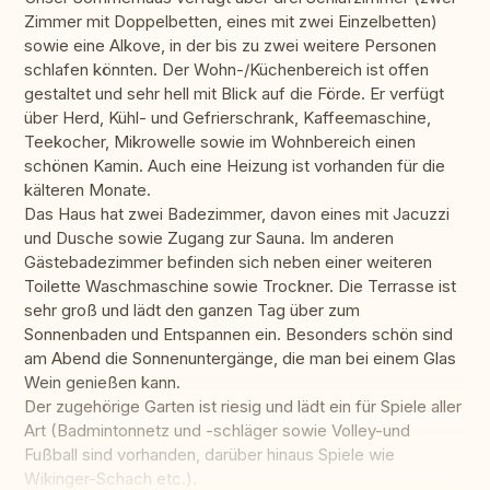
Zimmer mit Doppelbetten, eines mit zwei Einzelbetten)
sowie eine Alkove, in der bis zu zwei weitere Personen
schlafen könnten. Der Wohn-/Küchenbereich ist offen
gestaltet und sehr hell mit Blick auf die Förde. Er verfügt
über Herd, Kühl- und Gefrierschrank, Kaffeemaschine,
Teekocher, Mikrowelle sowie im Wohnbereich einen
schönen Kamin. Auch eine Heizung ist vorhanden für die
kälteren Monate.
Das Haus hat zwei Badezimmer, davon eines mit Jacuzzi
und Dusche sowie Zugang zur Sauna. Im anderen
Gästebadezimmer befinden sich neben einer weiteren
Toilette Waschmaschine sowie Trockner. Die Terrasse ist
sehr groß und lädt den ganzen Tag über zum
Sonnenbaden und Entspannen ein. Besonders schön sind
am Abend die Sonnenuntergänge, die man bei einem Glas
Wein genießen kann.
Der zugehörige Garten ist riesig und lädt ein für Spiele aller
Art (Badmintonnetz und -schläger sowie Volley-und
Fußball sind vorhanden, darüber hinaus Spiele wie
Wikinger-Schach etc.).