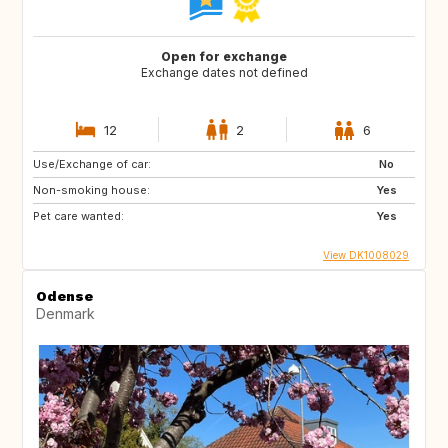
Open for exchange
Exchange dates not defined
12
2
6
Use/Exchange of car:
No
Non-smoking house:
Yes
Pet care wanted:
Yes
View DK1008029
Odense
Denmark