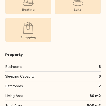
Boating
Lake
Shopping
Property
Bedrooms
3
Sleeping Capacity
6
Bathrooms
2
Living Area
80 m2
Total Area
800 m2