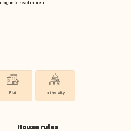
r log in to read more
Flat
In the city
House rules