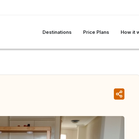
Destinations
Price Plans
How it 