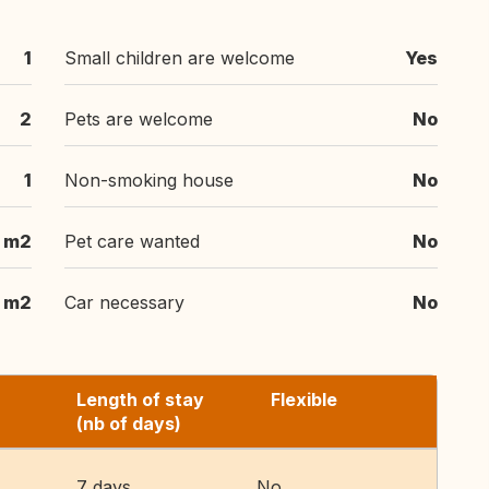
1
Small children are welcome
Yes
2
Pets are welcome
No
1
Non-smoking house
No
m2
Pet care wanted
No
m2
Car necessary
No
Length of stay
Flexible
(nb of days)
7 days
No