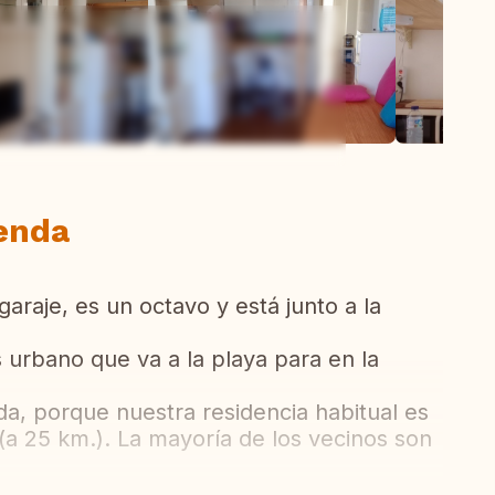
ew all photos
ienda
garaje, es un octavo y está junto a la
s urbano que va a la playa para en la
, porque nuestra residencia habitual es
a 25 km.). La mayoría de los vecinos son