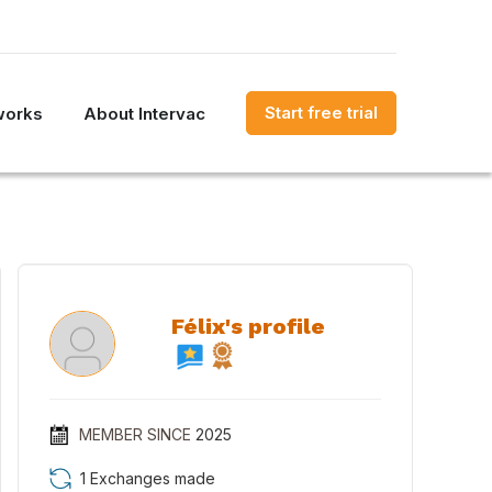
Start free trial
works
About Intervac
Félix's profile
MEMBER SINCE
2025
1 Exchanges made