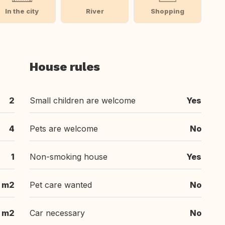
In the city
River
Shopping
House rules
2
Small children are welcome
Yes
4
Pets are welcome
No
1
Non-smoking house
Yes
 m2
Pet care wanted
No
 m2
Car necessary
No