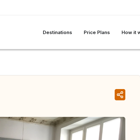
Destinations
Price Plans
How it 