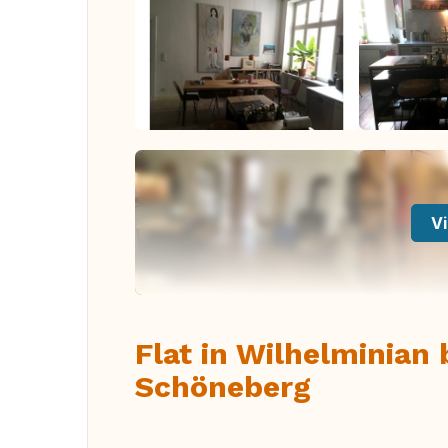
Vi
Flat in Wilhelminian 
Schöneberg