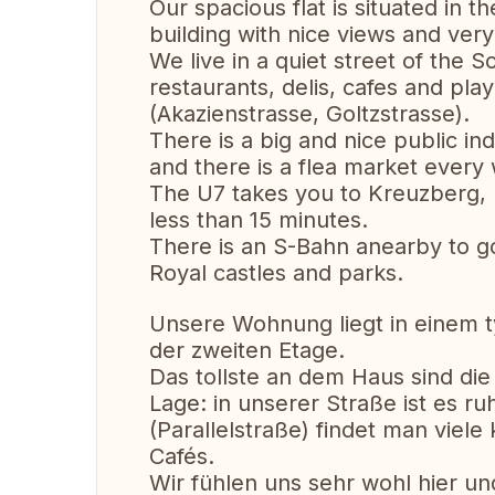
Our spacious flat is situated in t
building with nice views and very
We live in a quiet street of the S
restaurants, delis, cafes and pl
(Akazienstrasse, Goltzstrasse).
There is a big and nice public i
and there is a flea market ever
The U7 takes you to Kreuzberg, 
less than 15 minutes.
There is an S-Bahn anearby to g
Royal castles and parks.
Unsere Wohnung liegt in einem t
der zweiten Etage.
Das tollste an dem Haus sind die
Lage: in unserer Straße ist es ru
(Parallelstraße) findet man viele
Cafés.
Wir fühlen uns sehr wohl hier un