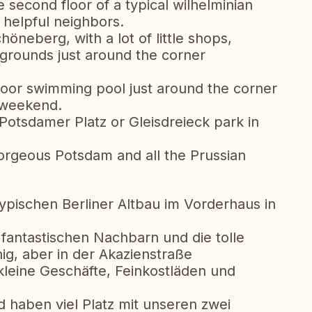
he second floor of a typical wilhelminian
 helpful neighbors.
chöneberg, with a lot of little shops,
aygrounds just around the corner
ndoor swimming pool just around the corner
y weekend.
Potsdamer Platz or Gleisdreieck park in
orgeous Potsdam and all the Prussian
ypischen Berliner Altbau im Vorderhaus in
 fantastischen Nachbarn und die tolle
hig, aber in der Akazienstraße
 kleine Geschäfte, Feinkostläden und
d haben viel Platz mit unseren zwei