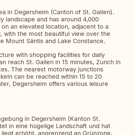
rea in Degersheim (Canton of St. Gallen).
ly landscape and has around 4,000
 on an elevated location, adjacent to a
, with the most beautiful view over the
 the Mount Säntis and Lake Constance.
ure with shopping facilities for daily
n reach St. Gallen in 15 minutes, Zurich in
tes. The nearest motorway junctions
keln can be reached within 15 to 20
er, Degersheim offers various leisure
Umgebung in Degersheim (Kanton St.
tet in eine hügelige Landschaft und hat
liegt erhöht, angrenzend an Grünzone,