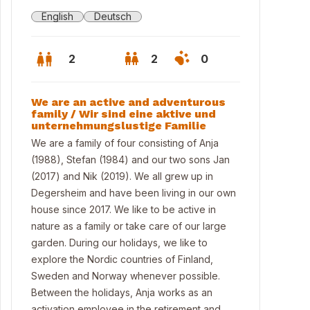
English
Deutsch
2
2
0
We are an active and adventurous
family / Wir sind eine aktive und
unternehmungslustige Familie
We are a family of four consisting of Anja
(1988), Stefan (1984) and our two sons Jan
(2017) and Nik (2019). We all grew up in
Degersheim and have been living in our own
house since 2017. We like to be active in
nature as a family or take care of our large
garden. During our holidays, we like to
explore the Nordic countries of Finland,
senansicht Haus im Sommer
Sweden and Norway whenever possible.
Between the holidays, Anja works as an
activation employee in the retirement and