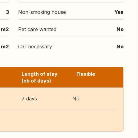
3
Non-smoking house
Yes
 m2
Pet care wanted
No
 m2
Car necessary
No
Length of stay
Flexible
(nb of days)
7 days
No