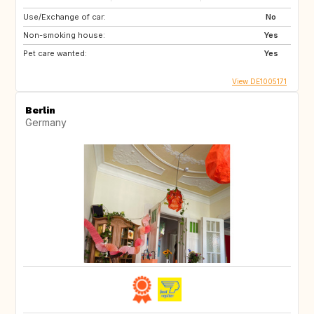
Use/Exchange of car:
No
Non-smoking house:
Yes
Pet care wanted:
Yes
View DE1005171
Berlin
Germany