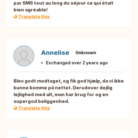
par SMS tout au long du séjour ce qui était
bien agréable!
Translate this
Annelise
Unknown
Exchanged over 2 years ago
Blev godt modtaget, og fik god hjælp, da vi ikke
kunne komme på nettet. Derudover dejlig
lejlighed med alt, man har brug for og en
supergod beliggenhed.
Translate this