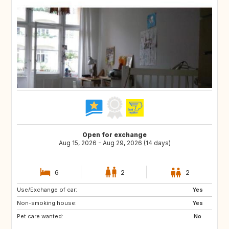
Open for exchange
Aug 15, 2026 - Aug 29, 2026 (14 days)
6
2
2
Use/Exchange of car:
NO
FI
Yes
Non-smoking house:
SE
DK
Yes
Pet care wanted:
No