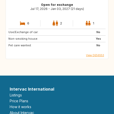
Open for exchange
Jul 17, 2026 - Jan 03, 2027 (21 days)
6
2
1
Use/Exchange of car:
No
Non-smoking house:
Yes
Pet care wanted:
No
View DE56553
Intervac International
Listings
Price Plans
How it works
About Intervac