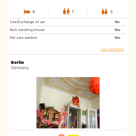
9
1
3
Use/Exchange of car:
No
Non-smoking house:
Yes
Pet care wanted:
Yes
View DE1005171
Berlin
Germany