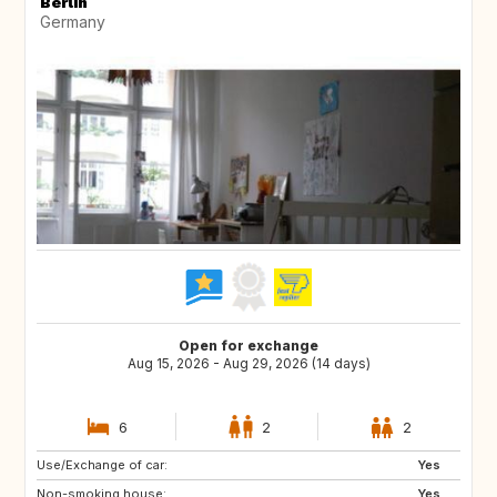
Berlin
Germany
Open for exchange
Aug 15, 2026 - Aug 29, 2026 (14 days)
6
2
2
Use/Exchange of car:
NO
FI
Yes
Non-smoking house:
SE
DK
Yes