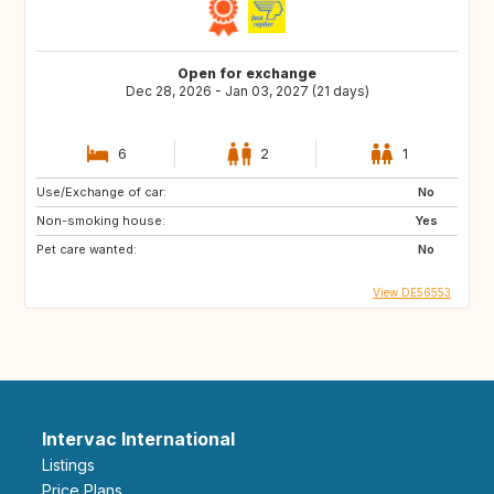
Open for exchange
Dec 28, 2026 - Jan 03, 2027 (21 days)
6
2
1
Use/Exchange of car:
No
Non-smoking house:
Yes
Pet care wanted:
No
View DE56553
Intervac International
Listings
Price Plans